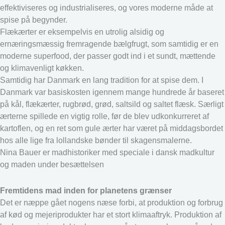
effektiviseres og industrialiseres, og vores moderne måde at
spise på begynder.
Flækærter er eksempelvis en utrolig alsidig og
ernæringsmæssig fremragende bælgfrugt, som samtidig er en
moderne superfood, der passer godt ind i et sundt, mættende
og klimavenligt køkken.
Samtidig har Danmark en lang tradition for at spise dem. I
Danmark var basiskosten igennem mange hundrede år baseret
på kål, flækærter, rugbrød, grød, saltsild og saltet flæsk. Særligt
ærterne spillede en vigtig rolle, før de blev udkonkurreret af
kartoflen, og en ret som gule ærter har været på middagsbordet
hos alle lige fra lollandske bønder til skagensmalerne.
Nina Bauer er madhistoriker med speciale i dansk madkultur
og maden under besættelsen
Fremtidens mad inden for planetens grænser
Det er næppe gået nogens næse forbi, at produktion og forbrug
af kød og mejeriprodukter har et stort klimaaftryk. Produktion af