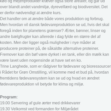
kød og mejeriprodukter kræver også store arealer, og går ud
over blandt andet vandmiljø, dyrevelfærd og biodiversitet. Det
er derfor nødvendigt at ændre kurs.
Det handler om at ændre både vores produktion og forbrug.
Men hvordan vil dansk fødevareproduktion se ud, hvis det skal
foregå inden for planetens grænser? Ærter, bønner, linser og
andre bælgfrugter kan allerede i dag fylde en større del af
kosten. Men der ligger også muligheder i nye måder at
producere proteiner på, de såkaldte alternative proteiner.
Fremover kan din bøf være dyrket i en tank, eller din mælk kan
være lavet uden nogensinde at have set en ko.
Trine Langhede, som er rådgiver for fødevarer og bioressourcer
i Rådet for Grøn Omstilling, vil komme med et bud på, hvordan
fremtidens fødevaresystem kan se ud og hvad en ændret
fødevareproduktion vil betyde for klima og miljø.
Program:
19.00 Servering af gule ærter med drikkevarer
19.30 Velkomst ved formanden for Miljørådet