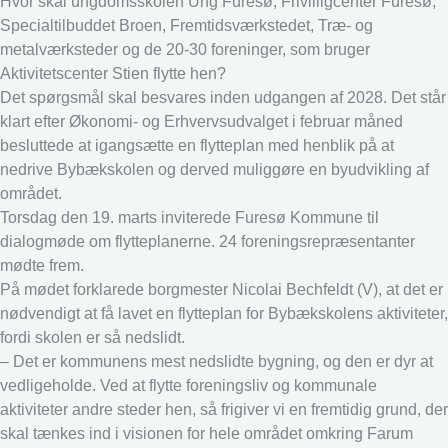
Hvor skal ungdomsskolen Ung Furesø, Frivilligcenter Furesø,
Specialtilbuddet Broen, Fremtidsværkstedet, Træ- og
metalværksteder og de 20-30 foreninger, som bruger
Aktivitetscenter Stien flytte hen?
Det spørgsmål skal besvares inden udgangen af 2028. Det står
klart efter Økonomi- og Erhvervsudvalget i februar måned
besluttede at igangsætte en flytteplan med henblik på at
nedrive Bybækskolen og derved muliggøre en byudvikling af
området.
Torsdag den 19. marts inviterede Furesø Kommune til
dialogmøde om flytteplanerne. 24 foreningsrepræsentanter
mødte frem.
På mødet forklarede borgmester Nicolai Bechfeldt (V), at det er
nødvendigt at få lavet en flytteplan for Bybækskolens aktiviteter,
fordi skolen er så nedslidt.
– Det er kommunens mest nedslidte bygning, og den er dyr at
vedligeholde. Ved at flytte foreningsliv og kommunale
aktiviteter andre steder hen, så frigiver vi en fremtidig grund, der
skal tænkes ind i visionen for hele området omkring Farum