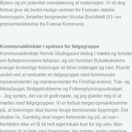
Bytorv og en potentiel overdækning af motorvejen. Vi vil dog
fortsat give de bedst mulige rammer for Furesøs stærke
foreningsliv, fortæller borgmester Nicolai Bechfeldt (V) i en
pressemeddelelse fra Furesø Kommune.
Kommunaldirektør i spidsen for følgegruppe
Kommunaldirektør Henrik Studsgaard deltog i mødet og fortalte
om flytteprocessens tidsplan, og om hvordan Bybækskolens
mange forskellige foreninger vil blive inddraget og hørt. Blandt
andet ved at nedsætte en følgegruppe med kommunale
repræsentanter og repræsentanter fra Frivilligcenteret, Træ- og
Metallauget, Bridgeklubberne og Folkeoplysningsudvalget.
– Jeg syntes, det var et godt møde, og jeg glæder mig til at
mødes med følgegruppen. Vi er fortsat meget opmærksomme
på, at foreninger skal kunne bruge kommunale bygninger. Det
skaber liv. Samtidig skal nogen forberede sig på, at man i
fremtiden ikke vil få sit helt eget lokale kun for sig selv. Man
kommer til at dele med foreninger, der mødes andre ugedage.