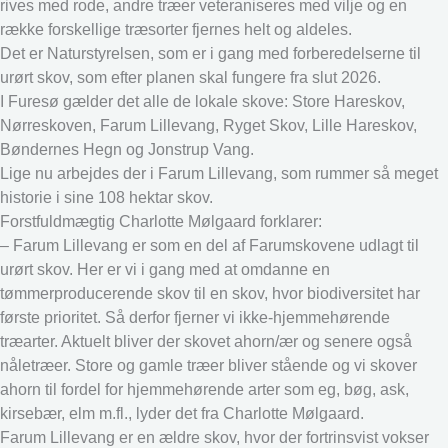
rives med rode, andre træer veteraniseres med vilje og en
række forskellige træsorter fjernes helt og aldeles.
Det er Naturstyrelsen, som er i gang med forberedelserne til
urørt skov, som efter planen skal fungere fra slut 2026.
I Furesø gælder det alle de lokale skove: Store Hareskov,
Nørreskoven, Farum Lillevang, Ryget Skov, Lille Hareskov,
Bøndernes Hegn og Jonstrup Vang.
Lige nu arbejdes der i Farum Lillevang, som rummer så meget
historie i sine 108 hektar skov.
Forstfuldmægtig Charlotte Mølgaard forklarer:
– Farum Lillevang er som en del af Farumskovene udlagt til
urørt skov. Her er vi i gang med at omdanne en
tømmerproducerende skov til en skov, hvor biodiversitet har
første prioritet. Så derfor fjerner vi ikke-hjemmehørende
træarter. Aktuelt bliver der skovet ahorn/ær og senere også
nåletræer. Store og gamle træer bliver stående og vi skover
ahorn til fordel for hjemmehørende arter som eg, bøg, ask,
kirsebær, elm m.fl., lyder det fra Charlotte Mølgaard.
Farum Lillevang er en ældre skov, hvor der fortrinsvist vokser