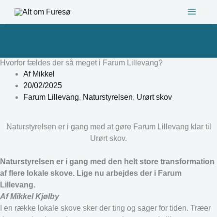
Gå
til
indholdet
Hvorfor fældes der så meget i Farum Lillevang?
Af
Mikkel
20/02/2025
Farum Lillevang
,
Naturstyrelsen
,
Urørt skov
Naturstyrelsen er i gang med at gøre Farum Lillevang klar til
Urørt skov.
Naturstyrelsen er i gang med den helt store transformation
af flere lokale skove. Lige nu arbejdes der i Farum
Lillevang.
Af Mikkel Kjølby
I en række lokale skove sker der ting og sager for tiden. Træer