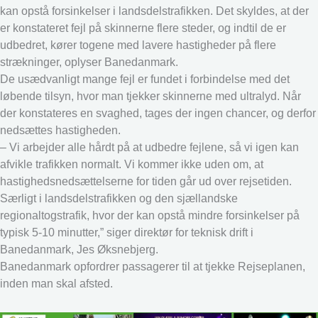
kan opstå forsinkelser i landsdelstrafikken. Det skyldes, at der
er konstateret fejl på skinnerne flere steder, og indtil de er
udbedret, kører togene med lavere hastigheder på flere
strækninger, oplyser Banedanmark.
De usædvanligt mange fejl er fundet i forbindelse med det
løbende tilsyn, hvor man tjekker skinnerne med ultralyd. Når
der konstateres en svaghed, tages der ingen chancer, og derfor
nedsættes hastigheden.
– Vi arbejder alle hårdt på at udbedre fejlene, så vi igen kan
afvikle trafikken normalt. Vi kommer ikke uden om, at
hastighedsnedsættelserne for tiden går ud over rejsetiden.
Særligt i landsdelstrafikken og den sjællandske
regionaltogstrafik, hvor der kan opstå mindre forsinkelser på
typisk 5-10 minutter,” siger direktør for teknisk drift i
Banedanmark, Jes Øksnebjerg.
Banedanmark opfordrer passagerer til at tjekke Rejseplanen,
inden man skal afsted.