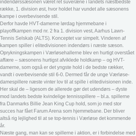
indendørssæsonen været ret suveræne i landets næstbedste
række, 1. division øst, hvor holdet har vundet alle sæsonens
kampe i overbevisende stil.
Derfor havde HVT-damerne lørdag hjemmebane i
playoffkampen mod nr. 2 fra 1. division vest, Aarhus Lawn-
Tennis Selskab (ALTS). Konceptet var simpelt. Vinderen af
kampen spiller i elitedivisionen indendørs i næste sæson.
Oprykningskampen i Værløsehallerne blev en hurtigt overstået
affære – sæsonens hurtigst afviklede holdkamp – og HVT-
damerne, som også er det yngste hold i de bedste rækker,
vandt i overbevisende stil 6-0. Dermed får de unge Værløse-
damespillere næste vinter lov til at spille i elitedivisionen inde.
Her skal de – ligesom de allerede gør det udendørs – dyste
mod landets bedste kvindelige tennisspillere – bl.a. spillerne
fra Danmarks Billie Jean King Cup hold, som jo med stor
succes har fået Farum Arena som hjemmebane. Der bliver
altså rig lejlighed til at se top-tennis i Værløse det kommende
år.
Næste gang, man kan se spillerne i aktion, er i forbindelse med