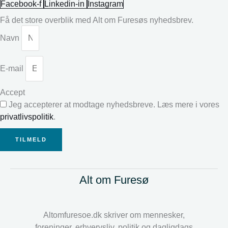
Facebook-f
Linkedin-in
Instagram
Få det store overblik med Alt om Furesøs nyhedsbrev.
Navn
E-mail
Accept
Jeg accepterer at modtage nyhedsbreve. Læs mere i vores
privatlivspolitik
.
TILMELD
Alt om Furesø
Altomfuresoe.dk skriver om mennesker,
foreninger, erhvervsliv, politik og dagligdags