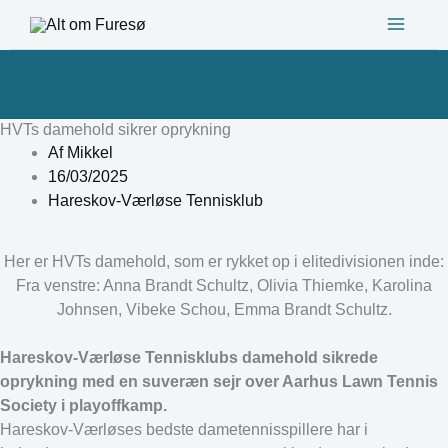
Gå
til
indholdet
HVTs damehold sikrer oprykning
Af
Mikkel
16/03/2025
Hareskov-Værløse Tennisklub
Her er HVTs damehold, som er rykket op i elitedivisionen inde:
Fra venstre: Anna Brandt Schultz, Olivia Thiemke, Karolina
Johnsen, Vibeke Schou, Emma Brandt Schultz.
Hareskov-Værløse Tennisklubs damehold sikrede
oprykning med en suveræn sejr over Aarhus Lawn Tennis
Society i playoffkamp.
Hareskov-Værløses bedste dametennisspillere har i