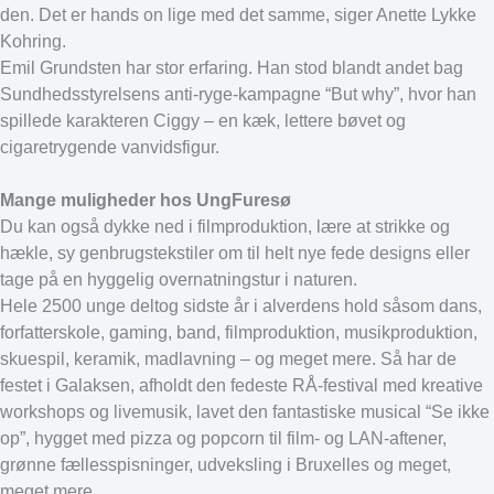
den. Det er hands on lige med det samme, siger Anette Lykke
Kohring.
Emil Grundsten har stor erfaring. Han stod blandt andet bag
Sundhedsstyrelsens anti-ryge-kampagne “But why”, hvor han
spillede karakteren Ciggy – en kæk, lettere bøvet og
cigaretrygende vanvidsfigur.
Mange muligheder hos UngFuresø
Du kan også dykke ned i filmproduktion, lære at strikke og
hækle, sy genbrugstekstiler om til helt nye fede designs eller
tage på en hyggelig overnatningstur i naturen.
Hele 2500 unge deltog sidste år i alverdens hold såsom dans,
forfatterskole, gaming, band, filmproduktion, musikproduktion,
skuespil, keramik, madlavning – og meget mere. Så har de
festet i Galaksen, afholdt den fedeste RÅ-festival med kreative
workshops og livemusik, lavet den fantastiske musical “Se ikke
op”, hygget med pizza og popcorn til film- og LAN-aftener,
grønne fællesspisninger, udveksling i Bruxelles og meget,
meget mere.