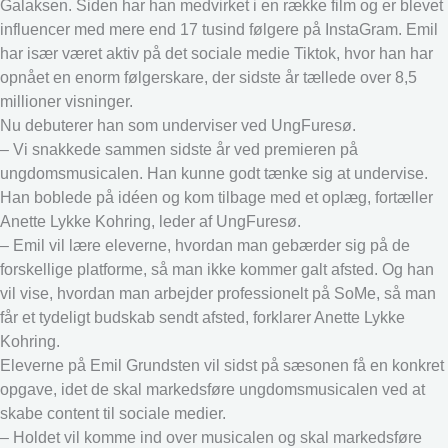
Galaksen. Siden har han medvirket i en række film og er blevet
influencer med mere end 17 tusind følgere på InstaGram. Emil
har især været aktiv på det sociale medie Tiktok, hvor han har
opnået en enorm følgerskare, der sidste år tællede over 8,5
millioner visninger.
Nu debuterer han som underviser ved UngFuresø.
– Vi snakkede sammen sidste år ved premieren på
ungdomsmusicalen. Han kunne godt tænke sig at undervise.
Han boblede på idéen og kom tilbage med et oplæg, fortæller
Anette Lykke Kohring, leder af UngFuresø.
– Emil vil lære eleverne, hvordan man gebærder sig på de
forskellige platforme, så man ikke kommer galt afsted. Og han
vil vise, hvordan man arbejder professionelt på SoMe, så man
får et tydeligt budskab sendt afsted, forklarer Anette Lykke
Kohring.
Eleverne på Emil Grundsten vil sidst på sæsonen få en konkret
opgave, idet de skal markedsføre ungdomsmusicalen ved at
skabe content til sociale medier.
– Holdet vil komme ind over musicalen og skal markedsføre