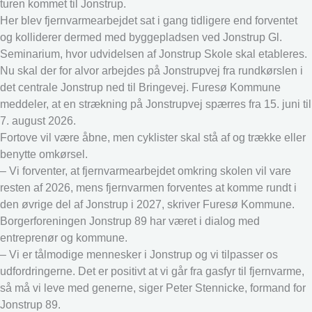
turen kommet til Jonstrup.
Her blev fjernvarmearbejdet sat i gang tidligere end forventet
og kolliderer dermed med byggepladsen ved Jonstrup Gl.
Seminarium, hvor udvidelsen af Jonstrup Skole skal etableres.
Nu skal der for alvor arbejdes på Jonstrupvej fra rundkørslen i
det centrale Jonstrup ned til Bringevej. Furesø Kommune
meddeler, at en strækning på Jonstrupvej spærres fra 15. juni til
7. august 2026.
Fortove vil være åbne, men cyklister skal stå af og trække eller
benytte omkørsel.
– Vi forventer, at fjernvarmearbejdet omkring skolen vil vare
resten af 2026, mens fjernvarmen forventes at komme rundt i
den øvrige del af Jonstrup i 2027, skriver Furesø Kommune.
Borgerforeningen Jonstrup 89 har været i dialog med
entreprenør og kommune.
– Vi er tålmodige mennesker i Jonstrup og vi tilpasser os
udfordringerne. Det er positivt at vi går fra gasfyr til fjernvarme,
så må vi leve med generne, siger Peter Stennicke, formand for
Jonstrup 89.