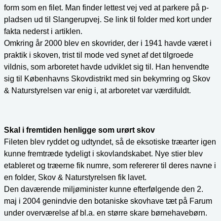
form som en filet. Man finder lettest vej ved at parkere på p-
pladsen ud til Slangerupvej. Se link til folder med kort under
fakta nederst i artiklen.
Omkring år 2000 blev en skovrider, der i 1941 havde været i
praktik i skoven, trist til mode ved synet af det tilgroede
vildnis, som arboretet havde udviklet sig til. Han henvendte
sig til Københavns Skovdistrikt med sin bekymring og Skov
& Naturstyrelsen var enig i, at arboretet var værdifuldt.
Skal i fremtiden henligge som urørt skov
Fileten blev ryddet og udtyndet, så de eksotiske træarter igen
kunne fremtræde tydeligt i skovlandskabet. Nye stier blev
etableret og træerne fik numre, som refererer til deres navne i
en folder, Skov & Naturstyrelsen fik lavet.
Den daværende miljøminister kunne efterfølgende den 2.
maj i 2004 genindvie den botaniske skovhave tæt på Farum
under overværelse af bl.a. en større skare børnehavebørn.