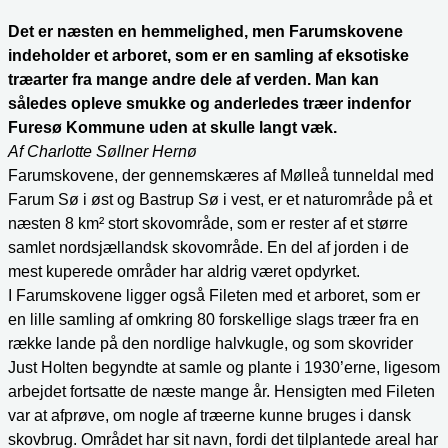
Det er næsten en hemmelighed, men Farumskovene
indeholder et arboret, som er en samling af eksotiske
træarter fra mange andre dele af verden. Man kan
således opleve smukke og anderledes træer indenfor
Furesø Kommune uden at skulle langt væk.
Af Charlotte Søllner Hernø
Farumskovene, der gennemskæres af Mølleå tunneldal med
Farum Sø i øst og Bastrup Sø i vest, er et naturområde på et
næsten 8 km² stort skovområde, som er rester af et større
samlet nordsjællandsk skovområde. En del af jorden i de
mest kuperede områder har aldrig været opdyrket.
I Farumskovene ligger også Fileten med et arboret, som er
en lille samling af omkring 80 forskellige slags træer fra en
række lande på den nordlige halvkugle, og som skovrider
Just Holten begyndte at samle og plante i 1930’erne, ligesom
arbejdet fortsatte de næste mange år. Hensigten med Fileten
var at afprøve, om nogle af træerne kunne bruges i dansk
skovbrug. Området har sit navn, fordi det tilplantede areal har