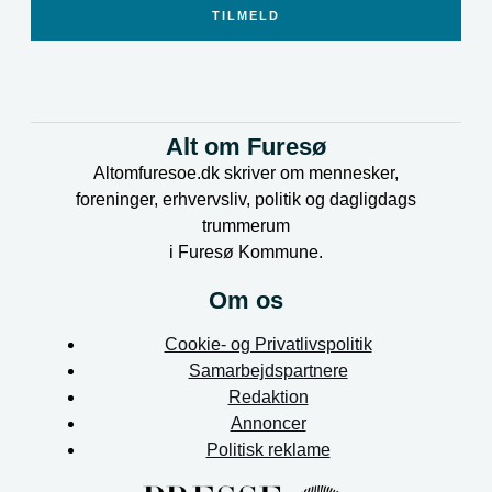
o
i
r
TILMELD
k
n
a
-
-
m
Alt om Furesø
f
i
Altomfuresoe.dk skriver om mennesker,
foreninger, erhvervsliv, politik og dagligdags
n
trummerum
i Furesø Kommune.
Om os
Cookie- og Privatlivspolitik
Samarbejdspartnere
Redaktion
Annoncer
Politisk reklame