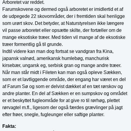
Arboretet var reddet.
Farumskovene og dermed også arboretet er imidlertid et af
de udpegede 22 skovområder, der i fremtiden skal henligge
som urørt skov. Det betyder, at Naturstyrelsen ikke længere
vil passe arboretet eller opsætte skilte, der fortæller om de
mange eksotiske træer. Med tiden vil mange af de eksotiske
træer formentlig gå til grunde.
Indtil videre kan man dog fortsat se vandgran fra Kina,
japansk valnød, amerikansk humlebøg, manchurisk
kirsebær, ungarsk eg, serbisk gran og mange andre træer.
Når man står midt i Fileten kan man også opleve Sækken,
som er et lavtliggende område, der engang har været en del
af Farum Sø og som er delvist dækket af en tæt rørskov og
andre planter. En del af Sækken er en sumpskov og området
er et beskyttet fugleområde for at give ro til rørhøg, plettet
rørvagtel m.fl., ligesom der også færdes grævlinger på jagt
efter frøer, snegle, fugleunger eller saftige planter.
Fakta: