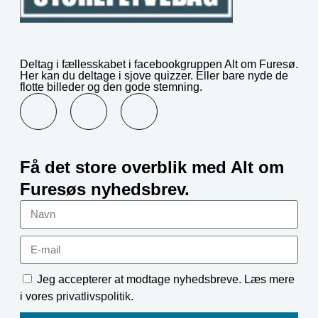
Deltag i fællesskabet i facebookgruppen Alt om Furesø.
Her kan du deltage i sjove quizzer. Eller bare nyde de
flotte billeder og den gode stemning.
F
L
I
a
i
n
Få det store overblik med Alt om
c
n
s
Furesøs nyhedsbrev.
e
k
t
Navn
b
e
a
E-
mail
o
d
g
Accept
Jeg accepterer at modtage nyhedsbreve. Læs mere
i vores
privatlivspolitik
.