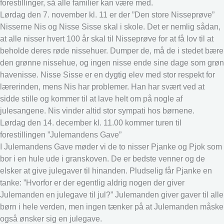
forestillinger, så alle familier kan være med.
Lørdag den 7. november kl. 11 er der ”Den store Nisseprøve”
Nisserne Nis og Nisse Sisse skal i skole. Det er nemlig sådan,
at alle nisser hvert 100 år skal til Nisseprøve for at få lov til at
beholde deres røde nissehuer. Dumper de, må de i stedet bære
den grønne nissehue, og ingen nisse ende sine dage som grøn
havenisse. Nisse Sisse er en dygtig elev med stor respekt for
lærerinden, mens Nis har problemer. Han har svært ved at
sidde stille og kommer til at lave helt om på nogle af
julesangene. Nis vinder altid stor sympati hos børnene.
Lørdag den 14. december kl. 11.00 kommer turen til
forestillingen ”Julemandens Gave”
I Julemandens Gave møder vi de to nisser Pjanke og Pjok som
bor i en hule ude i granskoven. De er bedste venner og de
elsker at give julegaver til hinanden. Pludselig får Pjanke en
tanke: ”Hvorfor er der egentlig aldrig nogen der giver
Julemanden en julegave til jul?” Julemanden giver gaver til alle
børn i hele verden, men ingen tænker på at Julemanden måske
også ønsker sig en julegave.