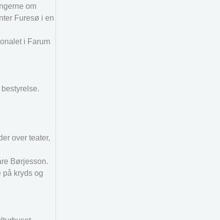
ningerne om
enter Furesø i en
sonalet i Farum
 bestyrelse.
er over teater,
Kåre Børjesson.
e på kryds og