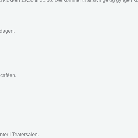
lokken 19.30 til 21.30. Det kommer til at swinge og gynge i ku
 dagen.
caféen.
er i Teatersalen.