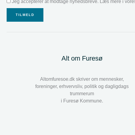
Jeg accepterer at modtage nyhedsbreve. Læs mere i vor
TILMELD
Alt om Furesø
Altomfuresoe.dk skriver om mennesker,
foreninger, erhvervsliv, politik og dagligdags
trummerum
i Furesø Kommune.