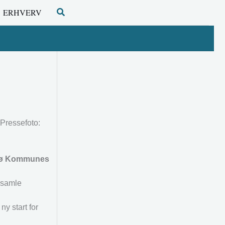
Søg
ERHVERV
 Pressefoto:
resø Kommunes
t samle
ny start for