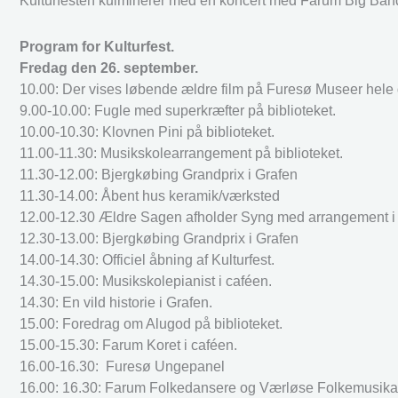
Kulturfesten kulminerer med en koncert med Farum Big Band k
Program for Kulturfest.
Fredag den 26. september.
10.00: Der vises løbende ældre film på Furesø Museer hele
9.00-10.00: Fugle med superkræfter på biblioteket.
10.00-10.30: Klovnen Pini på biblioteket.
11.00-11.30: Musikskolearrangement på biblioteket.
11.30-12.00: Bjergkøbing Grandprix i Grafen
11.30-14.00: Åbent hus keramik/værksted
12.00-12.30 Ældre Sagen afholder Syng med arrangement i 
12.30-13.00: Bjergkøbing Grandprix i Grafen
14.00-14.30: Officiel åbning af Kulturfest.
14.30-15.00: Musikskolepianist i caféen.
14.30: En vild historie i Grafen.
15.00: Foredrag om Alugod på biblioteket.
15.00-15.30: Farum Koret i caféen.
16.00-16.30: Furesø Ungepanel
16.00: 16.30: Farum Folkedansere og Værløse Folkemusikant