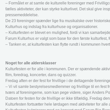
– Formålet er at samle de kulturelle foreninger med Frivill
fælles aktiviteter, der kan styrke kulturlivet. Det skal give in
pressemeddelelse.
De 23 foreninger spænder lige fra musikalske over historiske 
Kulturhus og indslag fra kulturhuse og organisationer.
– Kulturfesten er blevet en mulighed, fordi vi kan samarbej
Farum Kulturhus er valgt som base for den første kulturfest, 
– Tanken er, at kulturfesten kan flytte rundt i kommunen hvert 
Noget for alle aldersklasser
Kulturfesten er for alle i kommunen. Der er spændende aktiv
film, foredrag, koncerter, dans og quizzer.
Fredag aften er der fest for frivillige i de deltagende foren
– Vi vil samle bestyrelsesmedlemmer og frivillige til en fest 
tværs af foreningerne, som kan pege videre, siger Anders Pou
Datoen for festen for de frivillige er ikke tilfældig. Fredag d
Kulturfesten fortsætter hele lørdagen med aktiviteter for alle