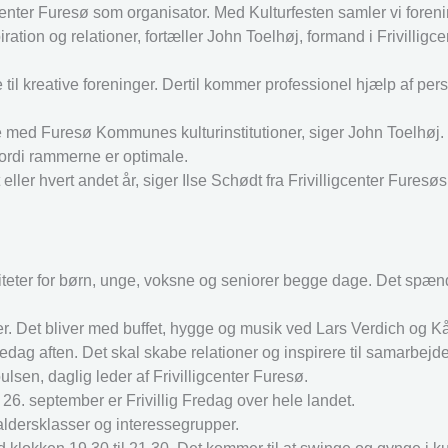
igcenter Furesø som organisator. Med
Kulturfesten samler vi fore
spiration og relationer, fortæller John Toelhøj, formand i Frivilligc
til kreative foreninger. Dertil kommer professionel hjælp af per
de med Furesø Kommunes kulturinstitutioner, siger John Toelhøj.
fordi rammerne er optimale.
eller hvert andet år, siger Ilse Schødt fra Frivilligcenter Furesøs
iteter for børn, unge, voksne og seniorer begge dage. Det spænd
inger. Det bliver med buffet, hygge og musik ved Lars Verdich og 
fredag aften. Det skal skabe relationer og inspirere til samarbejd
lsen, daglig leder af Frivilligcenter Furesø.
en 26. september er Frivillig Fredag over hele landet.
 aldersklasser og interessegrupper.