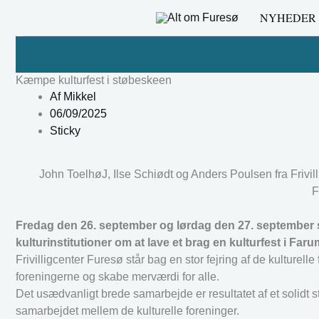
Gå
NYHEDER
til
indholdet
Kæmpe kulturfest i støbeskeen
Af
Mikkel
06/09/2025
Sticky
John ToelhøJ, Ilse Schiødt og Anders Poulsen fra Frivill
F
Fredag den 26. september og lørdag den 27. september 
kulturinstitutioner om at lave et brag en kulturfest i Far
Frivilligcenter Furesø står bag en stor fejring af de kulture
foreningerne og skabe merværdi for alle.
Det usædvanligt brede samarbejde er resultatet af et solidt st
samarbejdet mellem de kulturelle foreninger.