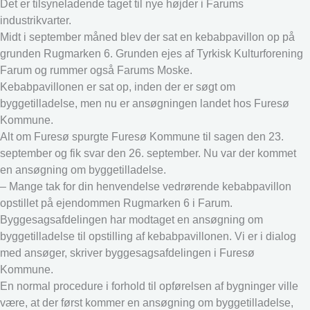
Det er tilsyneladende taget til nye højder i Farums
industrikvarter.
Midt i september måned blev der sat en kebabpavillon op på
grunden Rugmarken 6. Grunden ejes af Tyrkisk Kulturforening
Farum og rummer også Farums Moske.
Kebabpavillonen er sat op, inden der er søgt om
byggetilladelse, men nu er ansøgningen landet hos Furesø
Kommune.
Alt om Furesø spurgte Furesø Kommune til sagen den 23.
september og fik svar den 26. september. Nu var der kommet
en ansøgning om byggetilladelse.
– Mange tak for din henvendelse vedrørende kebabpavillon
opstillet på ejendommen Rugmarken 6 i Farum.
Byggesagsafdelingen har modtaget en ansøgning om
byggetilladelse til opstilling af kebabpavillonen. Vi er i dialog
med ansøger, skriver byggesagsafdelingen i Furesø
Kommune.
En normal procedure i forhold til opførelsen af bygninger ville
være, at der først kommer en ansøgning om byggetilladelse,