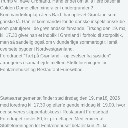
Trump vil have Grønland. Handler det om at få flere baser til
Golden Dome eller mineraler i undergrunden?
Kommandørkaptajn Jens Bach har oplevet Grønland som
ganske få. Han er kommandør for de danske inspektionsskibe
som patruljerer i de grønlandske farvande. Tirsdag den 19. maj
kl. 17.30 giver han et indblik i Grønland i forhold til storpolitik,
men så sandelig også om vidunderlige sommertogt til små
oversete bygder i Nordvestgrønland.
Foredraget ”Tæt på Grønland – oplevelser fra søsiden”
arrangeres i samarbejde mellem Støtteforeningen for
Fontænehuset og Restaurant Furesøbad.
Støttearrangementet finder sted tirsdag den 19. ma18j 2026
med foredrag kl. 17.30 og efterfølgende middag kl. 19.00, hvor
der serveres skipperlabskovs i Restaurant Furesøbad.
Foredraget koster 80, kr. pr. deltager. Medlemmer af
Støtteforeningen for Fontænehuset betaler kun 25. kr.