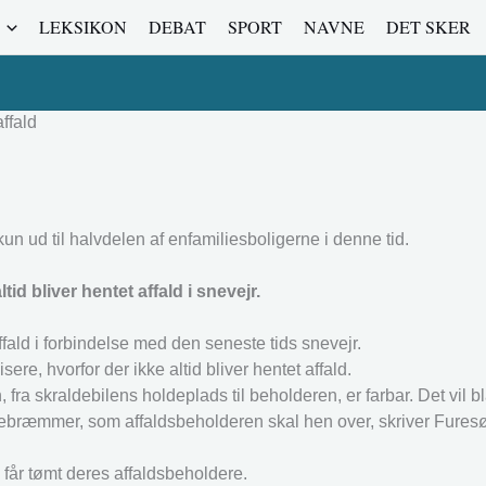
LEKSIKON
DEBAT
SPORT
NAVNE
DET SKER
ffald
n ud til halvdelen af enfamiliesboligerne i denne tid.
id bliver hentet affald i snevejr.
ald i forbindelse med den seneste tids snevejr.
re, hvorfor der ikke altid bliver hentet affald.
a skraldebilens holdeplads til beholderen, er farbar. Det vil bl
r snebræmmer, som affaldsbeholderen skal hen over, skriver Fu
får tømt deres affaldsbeholdere.