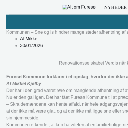
Gå
NYHEDER
til
indholdet
Kommunen – Sne og is hindrer mange steder afhentning af a
Af
Mikkel
30/01/2026
Renovationsselskabet Verdis når ku
Furesø Kommune forklarer i et opslag, hvorfor der ikke alt
Af Mikkel Kjølby
Der har i den grad været røre om manglende afhentning af aff
Nu er den gal igen. Det har fået Furesø Kommune til at præcise
– Skraldemændene kan hente affald, når hele adgangsvejen, fr
at der ikke må være glat, og at der ikke må ligge sne elle
sin hjemmeside.
Kommunen erkender, at kun halvdelen af enfamilieboligerne 