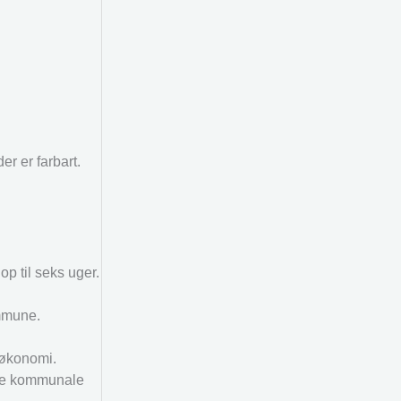
r er farbart.
p til seks uger.
ommune.
søkonomi.
ede kommunale