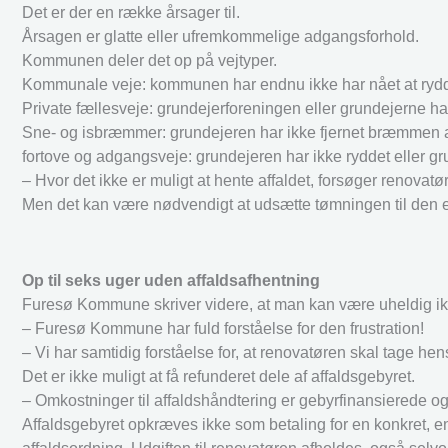
Det er der en række årsager til.
Årsagen er glatte eller ufremkommelige adgangsforhold.
Kommunen deler det op på vejtyper.
Kommunale veje: kommunen har endnu ikke har nået at rydd
Private fællesveje: grundejerforeningen eller grundejerne har
Sne- og isbræmmer: grundejeren har ikke fjernet bræmmen af 
fortove og adgangsveje: grundejeren har ikke ryddet eller gru
– Hvor det ikke er muligt at hente affaldet, forsøger renovat
Men det kan være nødvendigt at udsætte tømningen til den
Op til seks uger uden affaldsafhentning
Furesø Kommune skriver videre, at man kan være uheldig ikke
– Furesø Kommune har fuld forståelse for den frustration!
– Vi har samtidig forståelse for, at renovatøren skal tage 
Det er ikke muligt at få refunderet dele af affaldsgebyret.
– Omkostninger til affaldshåndtering er gebyrfinansierede 
Affaldsgebyret opkræves ikke som betaling for en konkret,