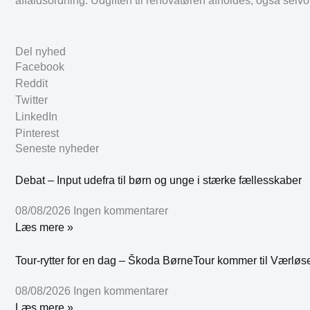
affaldsordning. Udgiften til renovatøren afholdes, også s
Del nyhed
Facebook
Reddit
Twitter
LinkedIn
Pinterest
Seneste nyheder
Debat – Input udefra til børn og unge i stærke fællesskaber
08/08/2026
Ingen kommentarer
Læs mere »
Tour-rytter for en dag – Škoda BørneTour kommer til Værløs
08/08/2026
Ingen kommentarer
Læs mere »