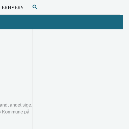
Søg
ERHVERV
andt andet sige,
resø Kommune på