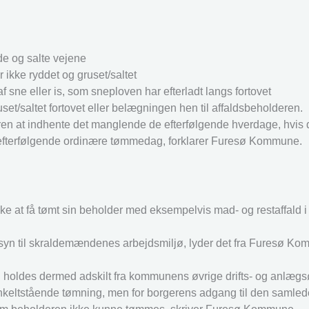
e og salte vejene
 ikke ryddet og gruset/saltet
sne eller is, som sneploven har efterladt langs fortovet
set/saltet fortovet eller belægningen hen til affaldsbeholderen.
øren at indhente det manglende de efterfølgende hverdage, hvis de
 efterfølgende ordinære tømmedag, forklarer Furesø Kommune.
 at få tømt sin beholder med eksempelvis mad- og restaffald i o
hensyn til skraldemændenes arbejdsmiljø, lyder det fra Furesø K
og holdes dermed adskilt fra kommunens øvrige drifts- og anlæg
 enkeltstående tømning, men for borgerens adgang til den saml