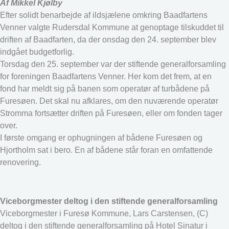
Af Mikkel Kjølby
Efter solidt benarbejde af ildsjælene omkring Baadfartens
Venner valgte Rudersdal Kommune at genoptage tilskuddet til
driften af Baadfarten, da der onsdag den 24. september blev
indgået budgetforlig.
Torsdag den 25. september var der stiftende generalforsamling
for foreningen Baadfartens Venner. Her kom det frem, at en
fond har meldt sig på banen som operatør af turbådene på
Furesøen. Det skal nu afklares, om den nuværende operatør
Stromma fortsætter driften på Furesøen, eller om fonden tager
over.
I første omgang er ophugningen af bådene Furesøen og
Hjortholm sat i bero. En af bådene står foran en omfattende
renovering.
Viceborgmester deltog i den stiftende generalforsamling
Viceborgmester i Furesø Kommune, Lars Carstensen, (C)
deltog i den stiftende generalforsamling på Hotel Sinatur i