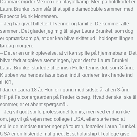
Danmark møder Mexico i en playoffkamp. Med på holdkortet er
Laura Brunkel, som står til at spille damedóuble sammen med
Rebecca Munk Mortensen.
– Jeg har givet billetter til venner og familie. De kommer alle
sammen. Det glæder jeg mig til, siger Laura Brunkel, som dog
er opmærksom på, at der kan blive skiftet ud i holdopstillingen
lørdag morgen.
– Det er en unik oplevelse, at vi kan spille på hjemmebane. Det
bliver fedt at opleve stemningen, lyder det fra Laura Brunkel.
Laura Brunkel startede til tennis i Holte Tennisklub som 8-årig.
Klubben var hendes faste base, indtil karrieren trak hende ind
til KB,
I dag er Laura 18 år. Hun er i gang med sidste år af en 3-årig
HF på Falconergaarden på Frederiksberg. Hvad der skal ske til
sommer, er et åbent spørgsmål.
– Jeg vil godt spille professionel tennis, men ved endnu ikke
om, jeg vil gå vejen med college i USA, eller starte med at
spille de mindste turneringer på touren, fortæller Laura Brunkel.
USA er en fristende mulighed. Et scholarship til college giver