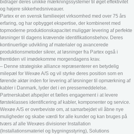
bidrager deres unikke mærkningssystemer til øget effektivitet
og højere sikkerhedsniveauer.
Partex er en svensk familieejet virksomhed med over 75 års
erfaring, og har opbygget ekspertise, der kombineret med
topmoderne produktionskapacitet muliggør levering af perfekte
løsninger til dagens krævende identifikationsbehov. Deres
kontinuerlige udvikling af materialer og avancerede
produktionsmetoder sikrer, at løsninger fra Partex også i
fremtiden vil imødekomme morgendagens krav.
– Denne strategiske alliance repræsenterer en betydelig
milepæl for Wexøe A/S og vil styrke deres position som en
førende aktør inden for levering af løsninger til opmærkning af
kabler i Danmark, lyder det i en pressemeddelelse.
Partnerskabet afspejler et fælles engagement i at levere
førsteklasses identificering af kabler, komponenter og service.
Wexøe A/S er overbeviste om, at samarbejdet vil åbne nye
muligheder og skabe værdi for alle kunder og kan bruges på
tværs af alle Wexøes divisioner Installation
(Installationsmateriel og bygningsstyring), Solutions