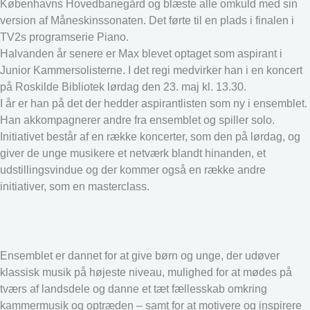
Københavns Hovedbanegård og blæste alle omkuld med sin
version af Måneskinssonaten. Det førte til en plads i finalen i
TV2s programserie Piano.
Halvanden år senere er Max blevet optaget som aspirant i
Junior Kammersolisterne. I det regi medvirker han i en koncert
på Roskilde Bibliotek lørdag den 23. maj kl. 13.30.
I år er han på det der hedder aspirantlisten som ny i ensemblet.
Han akkompagnerer andre fra ensemblet og spiller solo.
Initiativet består af en række koncerter, som den på lørdag, og
giver de unge musikere et netværk blandt hinanden, et
udstillingsvindue og der kommer også en række andre
initiativer, som en masterclass.
Ensemblet er dannet for at give børn og unge, der udøver
klassisk musik på højeste niveau, mulighed for at mødes på
tværs af landsdele og danne et tæt fællesskab omkring
kammermusik og optræden – samt for at motivere og inspirere