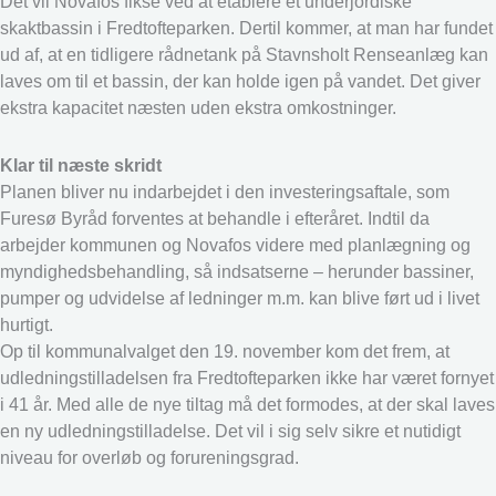
Det vil Novafos fikse ved at etablere et underjordiske
skaktbassin i Fredtofteparken. Dertil kommer, at man har fundet
ud af, at en tidligere rådnetank på Stavnsholt Renseanlæg kan
laves om til et bassin, der kan holde igen på vandet. Det giver
ekstra kapacitet næsten uden ekstra omkostninger.
Klar til næste skridt
Planen bliver nu indarbejdet i den investeringsaftale, som
Furesø Byråd forventes at behandle i efteråret. Indtil da
arbejder kommunen og Novafos videre med planlægning og
myndighedsbehandling, så indsatserne – herunder bassiner,
pumper og udvidelse af ledninger m.m. kan blive ført ud i livet
hurtigt.
Op til kommunalvalget den 19. november kom det frem, at
udledningstilladelsen fra Fredtofteparken ikke har været fornyet
i 41 år. Med alle de nye tiltag må det formodes, at der skal laves
en ny udledningstilladelse. Det vil i sig selv sikre et nutidigt
niveau for overløb og forureningsgrad.