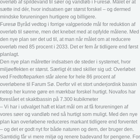
overløb af spildevand til søer og vandløb i Furesø. Målet er at
sætte ind dér, hvor indsatsen gør størst forskel – og dermed
mindske forureningen hurtigere og billigere.
Furesø Byråd vedtog i forrige valgperiode mål for reduktion af
overløb til søerne, men det knebet med at opfylde målene. Med
den nye plan ser det ud til, at man når målet om at reducere
overløb med 85 procent i 2033. Det er fem år tidligere end først
planlagt.
Den nye plan målretter indsatsen de steder i systemet, hvor
miljøeffekten er størst. Særligt ét sted skiller sig ud: Overløbet
ved Fredtofteparken står alene for hele 86 procent af
overløbene til Farum Sø. Derfor vil et stort underjordisk bassin
netop her kunne gøre en mærkbar forskel hurtigt. Novafos har
foreslået et skaktbassin på 7.300 kubikmeter
– Vi har i udvalget haft et klart mål om at få forureningen af
vores søer og vandløb ned så hurtigt som muligt. Med den nye
plan kan overløbene reduceres markant tidligere end forventet
– og det er godt nyt for både naturen og dem, der bruger den.
Samtidig får vi mere miljø og renere badevand for pengene. For