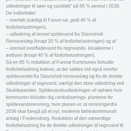
udledninger til søer og vandløb” på 85 % senest i 2038.
De indbefatter:
– overløb (særligt til Farum sø, godt 40 % af
fosforbelastningen),
– udledning af renset spildevand fra Stavnsholt
Renseanlæg (knapt 20 % af fosforbelastningen) og af
– urenset overfladevand fra regnvands- kloakkerne i
østbyen (knapt 40 % af fosforbelastningen).
Så en 85 % reduktion af Furesø Kommunes fortsatte
fosforbelastning kræver, at der sættes ind også overfor
spildevandet fra Stavnsholt renseanlæg og fra de direkte
udledninger af regnvand, særligt den store udledning ved
Skaldepanden. Spildevandsudledningen vil ophøre hvis
kommunen tilslutter dig centraliserings- planerne for
spildevandsrensning, hvor planen er, at rensningenfra
2036 skal foregå på et nyt, moderne fælleskommunalt
anlæg i Fredensborg. Reduktion af den væsentlige
fosforbelastning fra de direkte udledninger af regnvand til