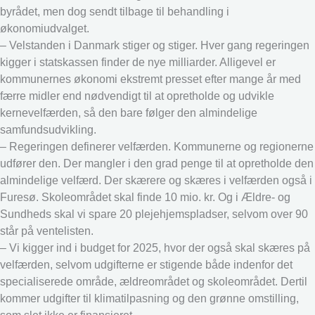
byrådet, men dog sendt tilbage til behandling i
økonomiudvalget.
– Velstanden i Danmark stiger og stiger. Hver gang regeringen
kigger i statskassen finder de nye milliarder. Alligevel er
kommunernes økonomi ekstremt presset efter mange år med
færre midler end nødvendigt til at opretholde og udvikle
kernevelfærden, så den bare følger den almindelige
samfundsudvikling.
– Regeringen definerer velfærden. Kommunerne og regionerne
udfører den. Der mangler i den grad penge til at opretholde den
almindelige velfærd. Der skærere og skæres i velfærden også i
Furesø. Skoleområdet skal finde 10 mio. kr. Og i Ældre- og
Sundheds skal vi spare 20 plejehjemspladser, selvom over 90
står på ventelisten.
– Vi kigger ind i budget for 2025, hvor der også skal skæres på
velfærden, selvom udgifterne er stigende både indenfor det
specialiserede område, ældreområdet og skoleområdet. Dertil
kommer udgifter til klimatilpasning og den grønne omstilling,