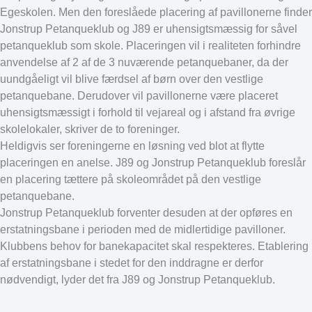
Egeskolen. Men den foreslåede placering af pavillonerne finder
Jonstrup Petanqueklub og J89 er uhensigtsmæssig for såvel
petanqueklub som skole. Placeringen vil i realiteten forhindre
anvendelse af 2 af de 3 nuværende petanquebaner, da der
uundgåeligt vil blive færdsel af børn over den vestlige
petanquebane. Derudover vil pavillonerne være placeret
uhensigtsmæssigt i forhold til vejareal og i afstand fra øvrige
skolelokaler, skriver de to foreninger.
Heldigvis ser foreningerne en løsning ved blot at flytte
placeringen en anelse. J89 og Jonstrup Petanqueklub foreslår
en placering tættere på skoleområdet på den vestlige
petanquebane.
Jonstrup Petanqueklub forventer desuden at der opføres en
erstatningsbane i perioden med de midlertidige pavilloner.
Klubbens behov for banekapacitet skal respekteres. Etablering
af erstatningsbane i stedet for den inddragne er derfor
nødvendigt, lyder det fra J89 og Jonstrup Petanqueklub.