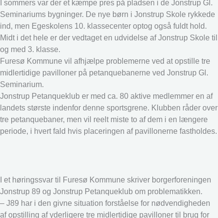
I sommers var der et kæmpe pres på pladsen i de Jonstrup Gl.
Seminariums bygninger. De nye børn i Jonstrup Skole rykkede
ind, men Egeskolens 10. klassecenter optog også fuldt hold.
Midt i det hele er der vedtaget en udvidelse af Jonstrup Skole til
og med 3. klasse.
Furesø Kommune vil afhjælpe problemerne ved at opstille tre
midlertidige pavilloner på petanquebanerne ved Jonstrup Gl.
Seminarium.
Jonstrup Petanqueklub er med ca. 80 aktive medlemmer en af
landets største indenfor denne sportsgrene. Klubben råder over
tre petanquebaner, men vil reelt miste to af dem i en længere
periode, i hvert fald hvis placeringen af pavillonerne fastholdes.
I et høringssvar til Furesø Kommune skriver borgerforeningen
Jonstrup 89 og Jonstrup Petanqueklub om problematikken.
– J89 har i den givne situation forståelse for nødvendigheden
af opstilling af yderligere tre midlertidige pavilloner til brug for