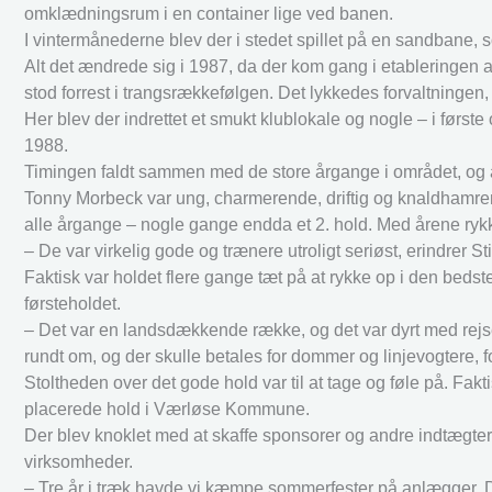
omklædningsrum i en container lige ved banen.
I vintermånederne blev der i stedet spillet på en sandbane, 
Alt det ændrede sig i 1987, da der kom gang i etableringen 
stod forrest i trangsrækkefølgen. Det lykkedes forvaltningen, at
Her blev der indrettet et smukt klublokale og nogle – i først
1988.
Timingen faldt sammen med de store årgange i området, og at
Tonny Morbeck var ung, charmerende, driftig og knaldhamre
alle årgange – nogle gange endda et 2. hold. Med årene ry
– De var virkelig gode og trænere utroligt seriøst, erindrer S
Faktisk var holdet flere gange tæt på at rykke op i den beds
førsteholdet.
– Det var en landsdækkende række, og det var dyrt med rejse
rundt om, og der skulle betales for dommer og linjevogtere, f
Stoltheden over det gode hold var til at tage og føle på. F
placerede hold i Værløse Kommune.
Der blev knoklet med at skaffe sponsorer og andre indtægter.
virksomheder.
– Tre år i træk havde vi kæmpe sommerfester på anlægger. 