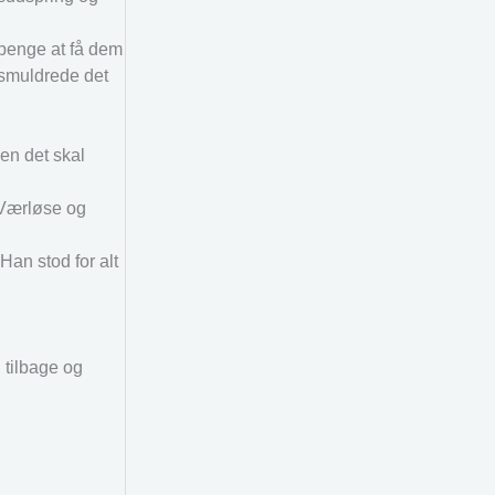
 penge at få dem
 smuldrede det
en det skal
 Værløse og
an stod for alt
 tilbage og