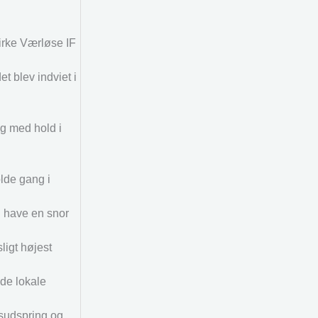
irke Værløse IF
t blev indviet i
g med hold i
olde gang i
n have en snor
ligt højest
 de lokale
msudspring og