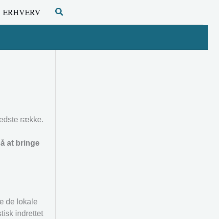
Søg
ERHVERV
edste række.
å at bringe
pe de lokale
sk indrettet