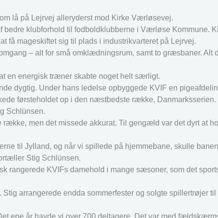
som lå på Lejrvej alleryderst mod Kirke Værløsevej.
af bedre klubforhold til fodboldklubberne i Værløse Kommune. K
 få mageskiftet sig til plads i industrikvarteret på Lejrvej.
e omgang – alt for små omklædningsrum, samt to græsbaner. Alt de
 en energisk træner skabte noget helt særligt.
nde dygtig. Under hans ledelse opbyggede KVIF en pigeafdelin
kkede førsteholdet op i den næstbedste række, Danmarksserien.
tig Schlünsen.
te række, men det missede akkurat. Til gengæld var det dyrt at h
rne til Jylland, og når vi spillede på hjemmebane, skulle bane
ortæller Stig Schlünsen.
aktisk rangerede KVIFs damehold i mange sæsoner, som det sports
 Stig arrangerede endda sommerfester og solgte spillertrøjer til
Det ene år havde vi over 700 deltagere. Det var med fældskær