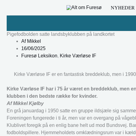
Gå
NYHEDER
til
indholdet
Pigefodbolden satte landsbyklubben på landkortet
Af
Mikkel
16/06/2025
Furesø Leksikon
,
Kirke Værløse IF
Kirke Værløse IF er en fantastisk breddeklub, men i 1
Kirke Værløse IF har i 75 år været en breddeklub, men e
klubben i den bedste række for kvinder.
Af Mikkel Kjølby
En grå januardag i 1950 satte en gruppe ildsjæle sig samme
Foreningen fungerede i ti år, men var en overgang på vågebl
Klublivet foregik på en enlig bane helt ud mod Bundsvej. Ban
fodboldspillere. Hjemmeholdets omklædningsrum var i kælder