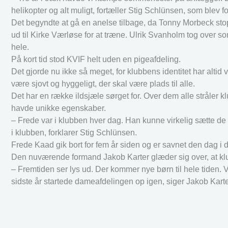
helikopter og alt muligt, fortæller Stig Schlünsen, som blev 
Det begyndte at gå en anelse tilbage, da Tonny Morbeck stop
ud til Kirke Værløse for at træne. Ulrik Svanholm tog over 
hele.
På kort tid stod KVIF helt uden en pigeafdeling.
Det gjorde nu ikke så meget, for klubbens identitet har alti
være sjovt og hyggeligt, der skal være plads til alle.
Det har en række ildsjæle sørget for. Over dem alle stråler
havde unikke egenskaber.
– Frede var i klubben hver dag. Han kunne virkelig sætte d
i klubben, forklarer Stig Schlünsen.
Frede Kaad gik bort for fem år siden og er savnet den dag i 
Den nuværende formand Jakob Karter glæder sig over, at klu
– Fremtiden ser lys ud. Der kommer nye børn til hele tiden. V
sidste år startede dameafdelingen op igen, siger Jakob Karte