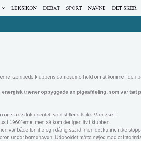
LEKSIKON
DEBAT
SPORT
NAVNE
DET SKER
990erne kæmpede klubbens dameseniorhold om at komme i den b
n energisk træner opbyggede en pigeafdeling, som var tæt p
n og skrev dokumentet, som stiftede Kirke Værløse IF.
us i 1960´erne, men så kom der igen liv i klubben.
en var både for lille og i dårlig stand, men det kunne ikke stop
en under børnehaven. Udeholdet måtte nøjes med et interimisti