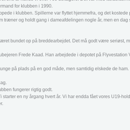
formand for klubben i 1990.
pede i klubben. Spillerne var flyttet hjemmefra, og det kostede
som træner og holdt gang i dameafdelingen nogle år, men en dag
d været bundet op på breddearbejdet. Det må godt være seriøst, m
 klubejeren Frede Kaad. Han arbejdede i depotet på Flyvestation
e unge på plads på en god måde, men samtidig elskede de ham. H
dag.
bben fungerer rigtig godt.
i starter en ny årgang hvert år. Vi har endda fået vores U19-hold
r.