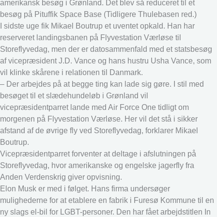
amerikansk besøg i Grønland. Det blev så reduceret til et
besøg på Pituffik Space Base (Tidligere Thulebasen red.)
I sidste uge fik Mikael Boutrup et uventet opkald. Han har
reserveret landingsbanen på Flyvestation Værløse til
Storeflyvedag, men der er datosammenfald med et statsbesøg
af vicepræsident J.D. Vance og hans hustru Usha Vance, som
vil klinke skårene i relationen til Danmark.
– Der arbejdes på at begge ting kan lade sig gøre. I stil med
besøget til et slædehundeløb i Grønland vil
vicepræsidentparret lande med Air Force One tidligt om
morgenen på Flyvestation Værløse. Her vil det stå i sikker
afstand af de øvrige fly ved Storeflyvedag, forklarer Mikael
Boutrup.
Vicepræsidentparret forventer at deltage i afslutningen på
Storeflyvedag, hvor amerikanske og engelske jagerfly fra
Anden Verdenskrig giver opvisning.
Elon Musk er med i følget. Hans firma undersøger
mulighederne for at etablere en fabrik i Furesø Kommune til en
ny slags el-bil for LGBT-personer. Den har fået arbejdstitlen In