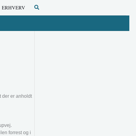
Søg
ERHVERV
t der er anholdt
upvej.
en forrest og i