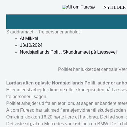
Gå
NYHEDER
til
indholdet
Skuddramaet – Tre personer anholdt
Af
Mikkel
13/10/2024
Nordsjællands Politi
,
Skuddramaet på Læssevej
Politiet har lukket det centrale V
Lørdag aften oplyste Nordsjællands Politi, at der er an
Efter intenst arbejde i timerne efter skudepisoden på Læssev
tre personer i sagen.
Politiet arbejder ud fra en teori om, at sagen er banderelatere
Alt om Furesø har talt med flere øjenvidner til skudepiso
Omkring klokken 16.20 hørte flere et højt brag. Det lød som 
Det viste sig, at en Mercedes var kørt ind i en BMW. De to bi