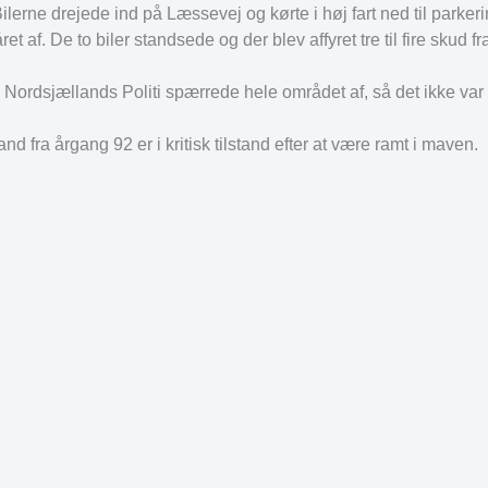
erne drejede ind på Læssevej og kørte i høj fart ned til parke
f. De to biler standsede og der blev affyret tre til fire skud fr
. Nordsjællands Politi spærrede hele området af, så det ikke var 
nd fra årgang 92 er i kritisk tilstand efter at være ramt i maven.