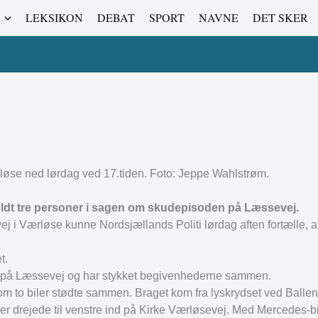
LEKSIKON
DEBAT
SPORT
NAVNE
DET SKER
ærløse ned lørdag ved 17.tiden. Foto: Jeppe Wahlstrøm.
holdt tre personer i sagen om skudepisoden på Læssevej.
ej i Værløse kunne Nordsjællands Politi lørdag aften fortælle, a
t.
den på Læssevej og har stykket begivenhederne sammen.
om to biler stødte sammen. Braget kom fra lyskrydset ved Baller
ler drejede til venstre ind på Kirke Værløsevej. Med Mercedes-bil