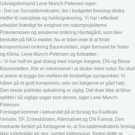
Udvalgsformand Lene Munch-Petersen siger:
– Det var Socialdemokratiet, der i budgettet foreslog ekstra
midler til naturpleje og helårsgræsning. Vi har i efteråret
arbejdet ihærdigt for enighed om naturrprojekterne
Præstemosen og arealerne omkring Hjortøgård, som blev
besluttet på NKU-mødet. Nu er tiden inde til at finde
kompromisset omkring Baunesletten, siger formand for Natur
og Klima, Lene Munch-Petersen og fortsætter:
– Vi har haft en god dialog med mange borgere, DN og Bevar
Baunesletten. Alle er interesseret i at skabe mere natur. Nu skal
vi prøve at bygge bro mellem de forskellige synspunkter. Vi
håber på et godt kompromis, selv om bølgerne er gået højt.
Den brede politiske opbakning er vigtig. Det duer ikke at blive
splittet i så vigtige sager som denne, siger Lene Munch-
Petersen.
Forslaget kommer i kølvandet på et forslag fra Radikale
Venstre, SF, Enhedslisten, Alternativet og DN Furesø. Den
markante forskel på forslagene er, at Socialdemokratiets forslag
ikke indeholder en stor, samlet indhegning. Netop dette er