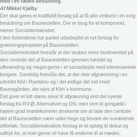
med i en fælles beslutning.
Af Mikkel Kjølby
Der skal gøres et kraftfuldt forsøg på at få alle ombord i en enig
beslutning om Baunesletten. Der er brug for et kompromis,
mener Socialdemokratiet.
I den forbindelse har partiet udarbejdet et nyt forslag for
græsningsprojektet på Baunesletten.
Socialdemokratiet foreslår at der skabes mere biodiversitet på
den centrale del af Baunesletten gennem høslæt og
afbrænding og meget gerne i et samarbejde med interesserede
borgere. Samtidig foreslås det, at der sker afgrænsning i en
udvidet fold i Ryetskov og i det østlige del ind imod
Baunegården, der ejes af Kbh`s kommune.
Det giver et lidt større areal til afgræsning end det nyeste
forslag fra RV,Ø, Alternativet og DN, men som til gengæld i
højere grad imødekommer ønskerne om at lade den centrale
del af Baunesletten være uden hegn og bevare de nuværende
stiforløb. Socialdemokratiets forslag er et oplæg til debat og
udtryk for, at man gerne vil have få enderne til at mødes.