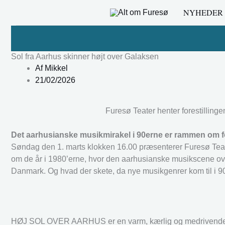
Gå
NYHEDER
til
indholdet
Sol fra Aarhus skinner højt over Galaksen
Af
Mikkel
21/02/2026
Furesø Teater henter forestilli
Det aarhusianske musikmirakel i 90erne er rammen om
Søndag den 1. marts klokken 16.00 præsenterer Furesø Te
om de år i 1980’erne, hvor den aarhusianske musikscene o
Danmark. Og hvad der skete, da nye musikgenrer kom til i 9
HØJ SOL OVER AARHUS er en varm, kærlig og medrivende hyld