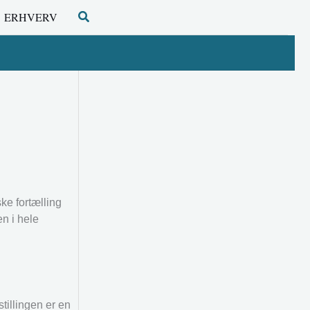
Søg
ERHVERV
e fortælling
n i hele
illingen er en