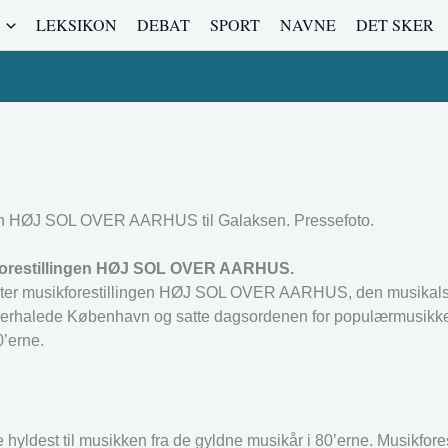
LEKSIKON
DEBAT
SPORT
NAVNE
DET SKER
ngen HØJ SOL OVER AARHUS til Galaksen. Pressefoto.
 forestillingen HØJ SOL OVER AARHUS.
ater musikforestillingen HØJ SOL OVER AARHUS, den musikalsk
verhalede København og satte dagsordenen for populærmusikke
0’erne.
est til musikken fra de gyldne musikår i 80’erne. Musikforest