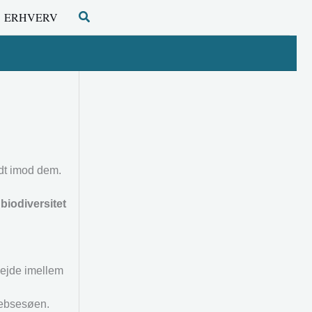
Søg
ERHVERV
odt imod dem.
biodiversitet
bejde imellem
rebsesøen.