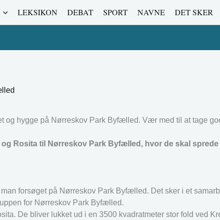
LEKSIKON
DEBAT
SPORT
NAVNE
DET SKER
lled
et og hygge på Nørreskov Park Byfælled. Vær med til at tage g
g Rosita til Nørreskov Park Byfælled, hvor de skal sprede 
 man forsøget på Nørreskov Park Byfælled. Det sker i et samar
uppen for Nørreskov Park Byfælled.
ta. De bliver lukket ud i en 3500 kvadratmeter stor fold ved K