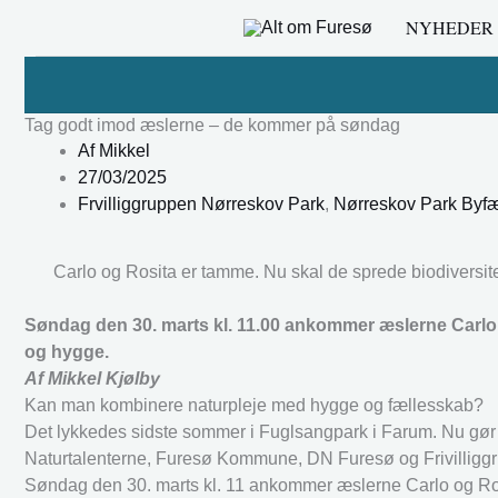
Gå
NYHEDER
til
indholdet
Tag godt imod æslerne – de kommer på søndag
Af
Mikkel
27/03/2025
Frvilliggruppen Nørreskov Park
,
Nørreskov Park Byfæ
Carlo og Rosita er tamme. Nu skal de sprede biodiversit
Søndag den 30. marts kl. 11.00 ankommer æslerne Carlo o
og hygge.
Af Mikkel Kjølby
Kan man kombinere naturpleje med hygge og fællesskab?
Det lykkedes sidste sommer i Fuglsangpark i Farum. Nu gør
Naturtalenterne, Furesø Kommune, DN Furesø og Frivilliggr
Søndag den 30. marts kl. 11 ankommer æslerne Carlo og Rosi