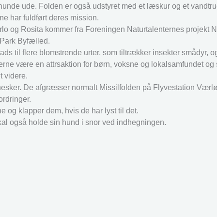
hunde ude. Folden er også udstyret med et læskur og et vandtru
ne har fuldført deres mission.
rlo og Rosita kommer fra Foreningen Naturtalenternes projekt N
 Park Byfælled.
ds til flere blomstrende urter, som tiltrækker insekter smådyr, og
æslerne være en attrsaktion for børn, voksne og lokalsamfundet og
t videre.
nesker. De afgræsser normalt Missilfolden på Flyvestation Værlø
rdringer.
og klapper dem, hvis de har lyst til det.
skal også holde sin hund i snor ved indhegningen.