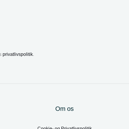
es
privatlivspolitik
.
Om os
Cookie- og Privatlivspolitik