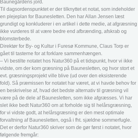
Baunegårdens jord.
Til dagsordenspunktet er der tilknyttet et notat, som indeholder
en plejeplan for Baunesletten. Den har Allan Jensen læst
grundigt og konkluderer i en artikel i dette medie, at afgræsning
ikke vurderes til at være bedre end afbrænding, afskrab og
blomsterbede.
Direktør for By- og Kultur i Furesø Kommune, Claus Torp er
gået til tasterne for at forklare sammenhængen.
– Vi bestilte notatet hos Natur360 på et tidspunkt, hvor vi ikke
vidste, om der kom græsning på Baunesletten, og hvor stort et
evt. græsningsprojekt ville blive (ud over den eksisterende
fold). Så præmissen for notatet har været, at vi havde behov for
en beskrivelse af, hvad det bedste alternativ til græsning vil
være på de dele af Baunesletten, som ikke afgræsses. Vi har
slet ikke bedt Natur360 om at forholde sig til helårsgræsning,
for vi vidste godt, at helårsgræsning er den mest optimale
forvaltning af Baunesletten, også i fht. sjældne sommerfugle.
Det er derfor Natur360 skriver som de gør først i notatet, hvor
følgende fremgår: