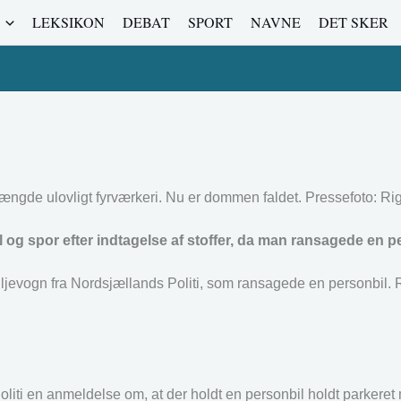
LEKSIKON
DEBAT
SPORT
NAVNE
DET SKER
mængde ulovligt fyrværkeri. Nu er dommen faldet. Pressefoto: Rigs
l og spor efter indtagelse af stoffer, da man ransagede en pe
uljevogn fra Nordsjællands Politi, som ransagede en personbil. R
i en anmeldelse om, at der holdt en personbil holdt parkeret m