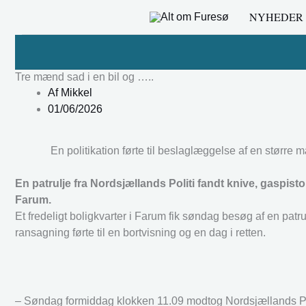
Gå
NYHEDER
til
indholdet
Tre mænd sad i en bil og …..
Af
Mikkel
01/06/2026
En politikation førte til beslaglæggelse af en større 
En patrulje fra Nordsjællands Politi fandt knive, gaspisto
Farum.
Et fredeligt boligkvarter i Farum fik søndag besøg af en patr
ransagning førte til en bortvisning og en dag i retten.
– Søndag formiddag klokken 11.09 modtog Nordsjællands Polit