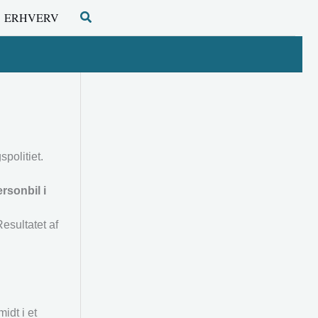
Søg
ERHVERV
politiet.
rsonbil i
esultatet af
idt i et