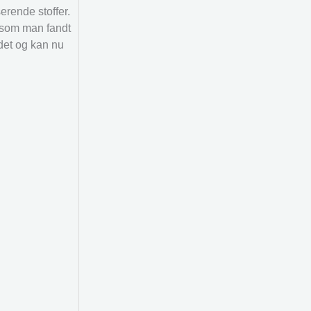
erende stoffer.
igesom man fandt
edet og kan nu