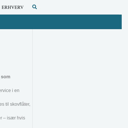
Søg
ERHVERV
s som
rvice i en
 til skovflåter,
r – især hvis