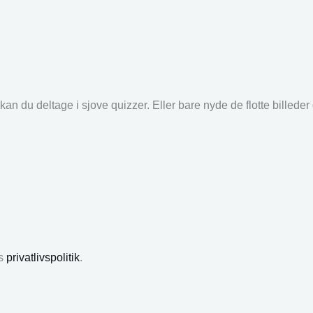
an du deltage i sjove quizzer. Eller bare nyde de flotte billede
es
privatlivspolitik
.