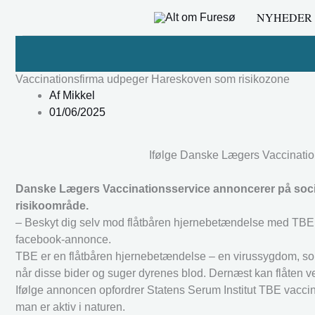
Gå
NYHEDER
til
indholdet
Vaccinationsfirma udpeger Hareskoven som risikozone
Af
Mikkel
01/06/2025
Ifølge Danske Lægers Vaccinatio
Danske Lægers Vaccinationsservice annoncerer på soc
risikoområde.
– Beskyt dig selv mod flåtbåren hjernebetændelse med TBE 
facebook-annonce.
TBE er en flåtbåren hjernebetændelse – en virussygdom, som o
når disse bider og suger dyrenes blod. Dernæst kan flåten ved
Ifølge annoncen opfordrer Statens Serum Institut TBE vaccin
man er aktiv i naturen.