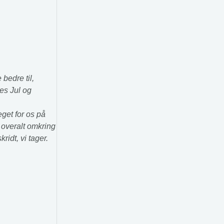
 bedre til,
des Jul og
get for os på
n overalt omkring
ridt, vi tager.