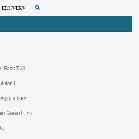
Søg
ERHVERV
. Foto: TV2.
ktion i
ringspladsen
 en Green Film-
0.