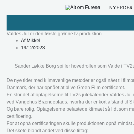
Gå
NYHEDER
til
indholdet
Valdes Jul er den første grønne tv-produktion
Af
Mikkel
19/12/2023
Sander Løkke Borg spiller hovedrollen som Valde i TV2s
De nye tider med klimavenlige metoder er også nået til filmb
Danmark, der har opnået at blive Green Film-certificeret.
En stor del af optagelserne til TV2s julekalender Valdes Ju
ved Vangehus Brændeplads, hvorfra der er kort afstand til 
Og bare rolig. Optagelserne belastede klimaet så lidt som mu
certificering.
For at opnå certificeringen skulle produktionen opnå mindst 
Det skete blandt andet ved disse tiltag: