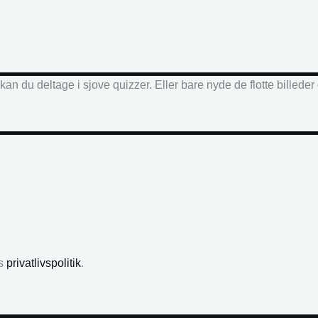
an du deltage i sjove quizzer. Eller bare nyde de flotte billede
es
privatlivspolitik
.