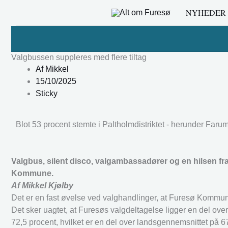
Gå
NYHEDER
til
indholdet
Valgbussen suppleres med flere tiltag
Af
Mikkel
15/10/2025
Sticky
Blot 53 procent stemte i Paltholmdistriktet - herunder Farum 
Valgbus, silent disco, valgambassadører og en hilsen f
Kommune.
Af Mikkel Kjølby
Det er en fast øvelse ved valghandlinger, at Furesø Kommun
Det sker uagtet, at Furesøs valgdeltagelse ligger en del o
72,5 procent, hvilket er en del over landsgennemsnittet på 6