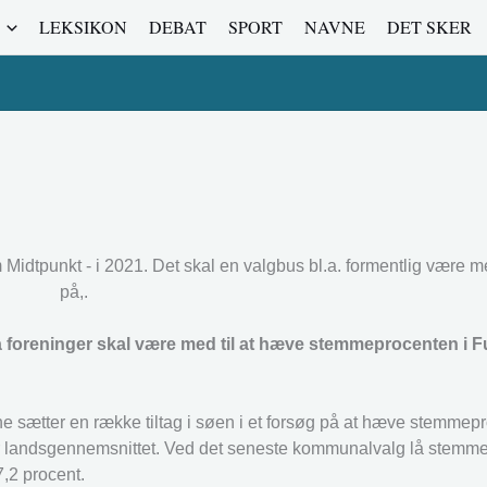
LEKSIKON
DEBAT
SPORT
NAVNE
DET SKER
Midtpunkt - i 2021. Det skal en valgbus bl.a. formentlig være med
på,.
ra foreninger skal være med til at hæve stemmeprocenten i 
e sætter en række tiltag i søen i et forsøg på at hæve stemmep
ver landsgennemsnittet. Ved det seneste kommunalvalg lå stemm
7,2 procent.