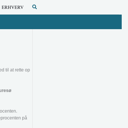
Søg
ERHVERV
 til at rette op
Furesø
rocenten.
eprocenten på