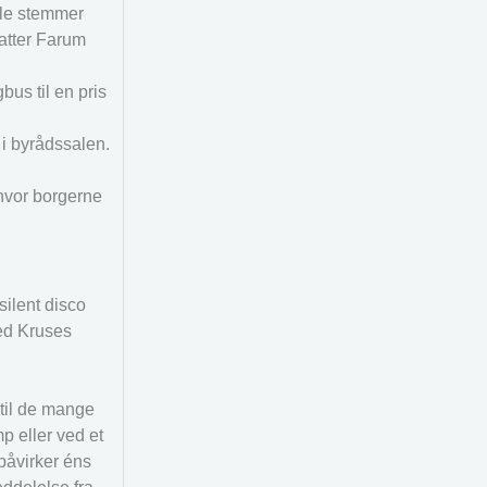
ele stemmer
atter Farum
bus til en pris
i byrådssalen.
 hvor borgerne
silent disco
ed Kruses
 til de mange
p eller ved et
påvirker éns