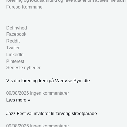
forening og lokalsamfund og lave aftaler om at stemme sam
Furesø Kommune.
Del nyhed
Facebook
Reddit
Twitter
LinkedIn
Pinterest
Seneste nyheder
Vis din forening frem på Værløse Bymidte
09/08/2026
Ingen kommentarer
Læs mere »
Jazz Festival inviterer til farverig streetparade
09/08/2026
Ingen kommentarer