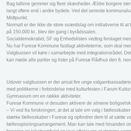
Bag tallene gemmer sig flere skævheder. Ældre borgere ste
langt oftere end i andre bydele. Ved det seneste kommunalva
Midtpunkt.
Normalt er der ikke de store sværdslag om initiativerne til at
på 150.000 kr.. blev der gang i byrådssalen.
Socialdemokratiet, SF og Enhedslisten vedtog forslaget med
Nu har Furesø Kommune fastlagt aktiviteterne, som skal me
Valgbussen vil køre i samarbejde med integrationsrådet. Det
kan møde alle partier og lister på Furesø Rådhus den 6. n
Udover valgbussen er der ansat fire unge valgambassadører, d
med politikerne i forbindelse med kulturfesten i Farum K
Gymnasium om en række aktiviteter.
Furesø Kommune vi desuden aktivere de almene boligselskabe
– Vi ved fra forskningen, at det at tale om valg i fællesskab
stærke fællesskaber i Furesø og opfordrer dem til at sætte va
fællesspisningsarrangement. Man kan tale med hinanden om, a