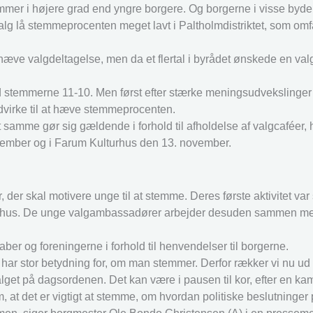
mmer i højere grad end yngre borgere. Og borgerne i visse byd
lg lå stemmeprocenten meget lavt i Paltholmdistriktet, som omf
 hæve valgdeltagelse, men da et flertal i byrådet ønskede en valg
 stemmerne 11-10. Men først efter stærke meningsudvekslinger 
dvirke til at hæve stemmeprocenten.
 samme gør sig gældende i forhold til afholdelse af valgcaféer,
ovember og i Farum Kulturhus den 13. november.
er skal motivere unge til at stemme. Deres første aktivitet var 
ulturhus. De unge valgambassadører arbejder desuden sammen m
r og foreningerne i forhold til henvendelser til borgerne.
er har stor betydning for, om man stemmer. Derfor rækker vi nu ud
lget på dagsordenen. Det kan være i pausen til kor, efter en kam
t det er vigtigt at stemme, om hvordan politiske beslutninger 