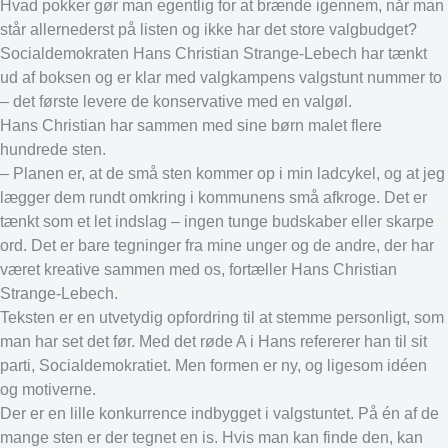
Hvad pokker gør man egentlig for at brænde igennem, når man
står allernederst på listen og ikke har det store valgbudget?
Socialdemokraten Hans Christian Strange-Lebech har tænkt
ud af boksen og er klar med valgkampens valgstunt nummer to
– det første levere de konservative med en valgøl.
Hans Christian har sammen med sine børn malet flere
hundrede sten.
– Planen er, at de små sten kommer op i min ladcykel, og at jeg
lægger dem rundt omkring i kommunens små afkroge. Det er
tænkt som et let indslag – ingen tunge budskaber eller skarpe
ord. Det er bare tegninger fra mine unger og de andre, der har
været kreative sammen med os, fortæller Hans Christian
Strange-Lebech.
Teksten er en utvetydig opfordring til at stemme personligt, som
man har set det før. Med det røde A i Hans refererer han til sit
parti, Socialdemokratiet. Men formen er ny, og ligesom idéen
og motiverne.
Der er en lille konkurrence indbygget i valgstuntet. På én af de
mange sten er der tegnet en is. Hvis man kan finde den, kan