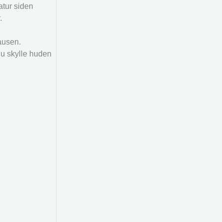
atur siden
.
ausen.
du skylle huden