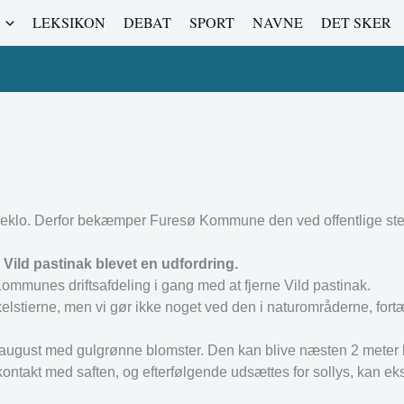
LEKSIKON
DEBAT
SPORT
NAVNE
DET SKER
eklo. Derfor bekæmper Furesø Kommune den ved offentlige ste
ld pastinak blevet en udfordring.
mmunes driftsafdeling i gang med at fjerne Vild pastinak.
lstierne, men vi gør ikke noget ved den i naturområderne, fortæ
i-august med gulgrønne blomster. Den kan blive næsten 2 meter 
i kontakt med saften, og efterfølgende udsættes for sollys, kan 