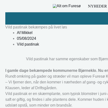
Gå
NYHEDER
til
indholdet
Vild pastinak bekæmpes på livet løs
Af
Mikkel
05/08/2024
Vild pastinak
Vild pastinak har samme egenskaber som Bjørn
I gamle dage bekæmpede kommunerne Bjørneklo. Nu er Vi
Rundt omkring på gader og stræder vil man opleve Furesø Ko
– Vi fjerner den, når den kommer i nærheden af gang- og cyke
Klausen, leder af Driftsgården.
Vild pastinak er en skærmplante, som typisk blomstrer i jun
saft er giftig, og findes i alle plantens dele. Kommer huden 
udslæt opstå, som minder om brandsår.