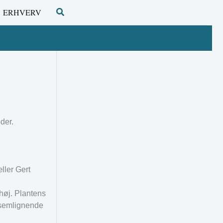
Søg
ERHVERV
der.
ller Gert
høj. Plantens
eksemlignende