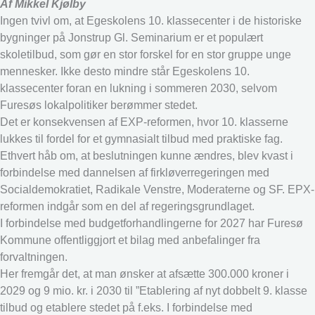
Af Mikkel Kjølby
Ingen tvivl om, at Egeskolens 10. klassecenter i de historiske
bygninger på Jonstrup Gl. Seminarium er et populært
skoletilbud, som gør en stor forskel for en stor gruppe unge
mennesker. Ikke desto mindre står Egeskolens 10.
klassecenter foran en lukning i sommeren 2030, selvom
Furesøs lokalpolitiker berømmer stedet.
Det er konsekvensen af EXP-reformen, hvor 10. klasserne
lukkes til fordel for et gymnasialt tilbud med praktiske fag.
Ethvert håb om, at beslutningen kunne ændres, blev kvast i
forbindelse med dannelsen af firkløverregeringen med
Socialdemokratiet, Radikale Venstre, Moderaterne og SF. EPX-
reformen indgår som en del af regeringsgrundlaget.
I forbindelse med budgetforhandlingerne for 2027 har Furesø
Kommune offentliggjort et bilag med anbefalinger fra
forvaltningen.
Her fremgår det, at man ønsker at afsætte 300.000 kroner i
2029 og 9 mio. kr. i 2030 til ”Etablering af nyt dobbelt 9. klasse
tilbud og etablere stedet på f.eks. I forbindelse med