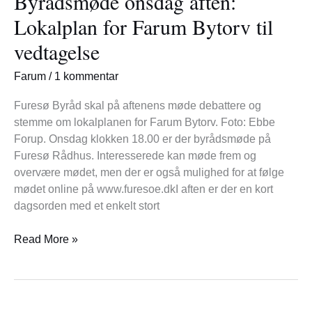
Byrådsmøde onsdag aften:
Lokalplan
Lokalplan for Farum Bytorv til
for
vedtagelse
Farum
Bytorv
Farum
/
1 kommentar
til
vedtagelse
Furesø Byråd skal på aftenens møde debattere og
stemme om lokalplanen for Farum Bytorv. Foto: Ebbe
Forup. Onsdag klokken 18.00 er der byrådsmøde på
Furesø Rådhus. Interesserede kan møde frem og
overvære mødet, men der er også mulighed for at følge
mødet online på www.furesoe.dkI aften er der en kort
dagsorden med et enkelt stort
Read More »