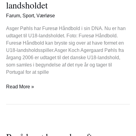
landsholdet
U18-
landsholdet
Farum
,
Sport
,
Værløse
Asger Pøhls har Furesø Håndbold i sin DNA. Nu er han
udtaget til U18-landsholdet. Foto: Furesø Håndbold.
Furesø Håndbold kan bryste sig over at have formet en
U18-landsholdsspiller.Asger Koch Agergaard Pøhls fra
årgang 2006 er udtaget til det danske U18-landshold,
som samles i begyndelse af det nye år og tager til
Portugal for at spille
Read More »
Byrådsmøde
onsdag
aften: