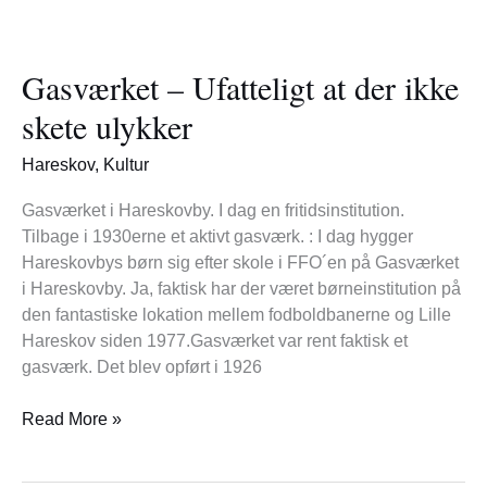
Gasværket
–
Gasværket – Ufatteligt at der ikke
Ufatteligt
at
skete ulykker
der
ikke
Hareskov
,
Kultur
skete
ulykker
Gasværket i Hareskovby. I dag en fritidsinstitution.
Tilbage i 1930erne et aktivt gasværk. : I dag hygger
Hareskovbys børn sig efter skole i FFO´en på Gasværket
i Hareskovby. Ja, faktisk har der været børneinstitution på
den fantastiske lokation mellem fodboldbanerne og Lille
Hareskov siden 1977.Gasværket var rent faktisk et
gasværk. Det blev opført i 1926
Read More »