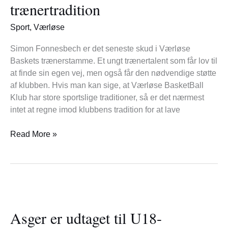
trænertradition
Værløses
trænertradition
Sport
,
Værløse
Simon Fonnesbech er det seneste skud i Værløse
Baskets trænerstamme. Et ungt trænertalent som får lov til
at finde sin egen vej, men også får den nødvendige støtte
af klubben. Hvis man kan sige, at Værløse BasketBall
Klub har store sportslige traditioner, så er det nærmest
intet at regne imod klubbens tradition for at lave
Read More »
Asger
er
Asger er udtaget til U18-
udtaget
til