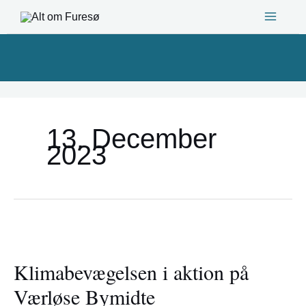
Gå
til
indholdet
13. December
2023
Klimabevægelsen
i
Klimabevægelsen i aktion på
aktion
på
Værløse Bymidte
Værløse