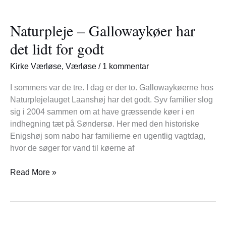
Naturpleje
–
Naturpleje – Gallowaykøer har
Gallowaykøer
har
det lidt for godt
det
lidt
Kirke Værløse
,
Værløse
/
1 kommentar
for
godt
I sommers var de tre. I dag er der to. Gallowaykøerne hos
Naturplejelauget Laanshøj har det godt. Syv familier slog
sig i 2004 sammen om at have græssende køer i en
indhegning tæt på Søndersø. Her med den historiske
Enigshøj som nabo har familierne en ugentlig vagtdag,
hvor de søger for vand til køerne af
Read More »