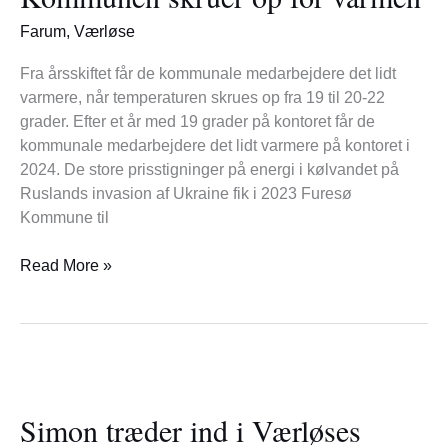
for
Farum
,
Værløse
varmen
Fra årsskiftet får de kommunale medarbejdere det lidt
varmere, når temperaturen skrues op fra 19 til 20-22
grader. Efter et år med 19 grader på kontoret får de
kommunale medarbejdere det lidt varmere på kontoret i
2024. De store prisstigninger på energi i kølvandet på
Ruslands invasion af Ukraine fik i 2023 Furesø
Kommune til
Read More »
Simon
træder
Simon træder ind i Værløses
ind
i