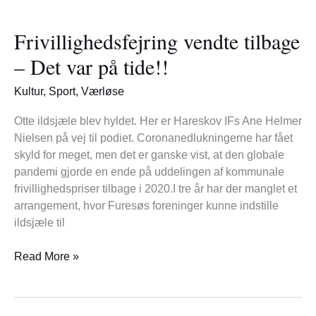
Frivillighedsfejring
vendte
Frivillighedsfejring vendte tilbage
tilbage
–
– Det var på tide!!
Det
var
Kultur
,
Sport
,
Værløse
på
tide!!
Otte ildsjæle blev hyldet. Her er Hareskov IFs Ane Helmer
Nielsen på vej til podiet. Coronanedlukningerne har fået
skyld for meget, men det er ganske vist, at den globale
pandemi gjorde en ende på uddelingen af kommunale
frivillighedspriser tilbage i 2020.I tre år har der manglet et
arrangement, hvor Furesøs foreninger kunne indstille
ildsjæle til
Read More »