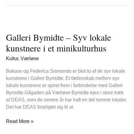
Galleri
Bymidte
Galleri Bymidte – Syv lokale
–
Syv
kunstnere i et minikulturhus
lokale
kunstnere
Kultur
,
Værløse
i
et
Bakaos og Federica Sismondo er blot to af de syv lokale
minikulturhus
kunstnere i Galleri Bymidte. Et fællesskab mellem syv
lokale kunstnere er spiret frem i forbindelse med Galleri
Bymidte.Gågaden på Værløse Bymidte ejes i store træk
af DEAS, som de senere år har haft en del tomme lokaler.
Det har DEAS forpligtet sig til at
Read More »