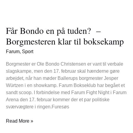
Får
Bondo
Får Bondo en på tuden? –
en
på
Borgmesteren klar til boksekamp
tuden?
–
Farum
,
Sport
Borgmesteren
klar
Borgmester er Ole Bondo Christensen er vant til verbale
til
slagskampe, men den 17. februar skal hænderne gøre
boksekamp
arbejdet, når han møder Ballerups borgmester Jesper
Würtzen i en showkamp. Farum Bokseklub har begået et
sandt scoop. I forbindelse med Farum Fight Night i Farum
Arena den 17. februar kommer der et par politiske
sværvægtere i ringen.Furesøs
Read More »