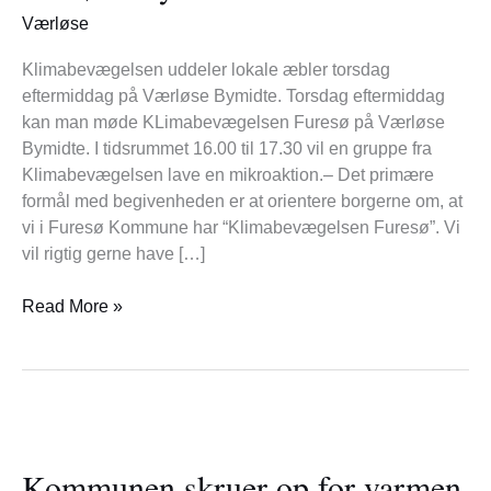
Bymidte
Værløse
Klimabevægelsen uddeler lokale æbler torsdag
eftermiddag på Værløse Bymidte. Torsdag eftermiddag
kan man møde KLimabevægelsen Furesø på Værløse
Bymidte. I tidsrummet 16.00 til 17.30 vil en gruppe fra
Klimabevægelsen lave en mikroaktion.– Det primære
formål med begivenheden er at orientere borgerne om, at
vi i Furesø Kommune har “Klimabevægelsen Furesø”. Vi
vil rigtig gerne have […]
Read More »
Kommunen
skruer
Kommunen skruer op for varmen
op