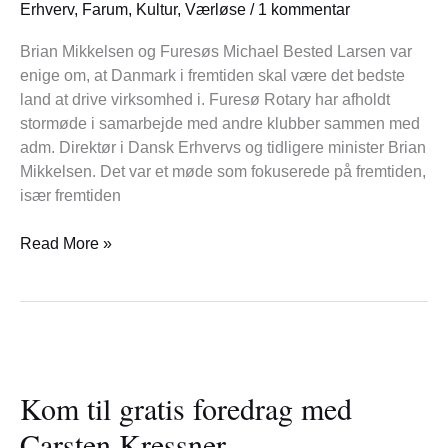
Erhverv
,
Farum
,
Kultur
,
Værløse
/
1 kommentar
i
fremtiden
Brian Mikkelsen og Furesøs Michael Bested Larsen var
enige om, at Danmark i fremtiden skal være det bedste
land at drive virksomhed i. Furesø Rotary har afholdt
stormøde i samarbejde med andre klubber sammen med
adm. Direktør i Dansk Erhvervs og tidligere minister Brian
Mikkelsen. Det var et møde som fokuserede på fremtiden,
især fremtiden
Read More »
Kom
til
Kom til gratis foredrag med
gratis
foredrag
Carsten Kressner