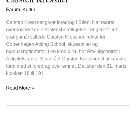
med
Carsten
Farum
,
Kultur
Kressner
Carsten Kressner giver foredrag i Stien. Har teatret
overhovedet en eksistensberettigelse længere? Det
soørgsmål stillede Carsten Kressner, rektor for
Copenhagen Acting School, skuespiller og
manuskriptforfatter, i en kronik.Nu har Frivilligcentret i
Aktivitetscenter Stien fået Carsten Kressner til at komme
forbi med et foredrag over emnet. Det sker den 21. marts
klokken 18 til 19 i
Read More »