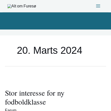
Gå
til
indholdet
20. Marts 2024
Stor
interesse
Stor interesse for ny
for
ny
fodboldklasse
fodboldklasse
Farum