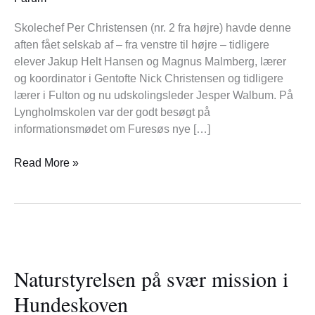
Skolechef Per Christensen (nr. 2 fra højre) havde denne
aften fået selskab af – fra venstre til højre – tidligere
elever Jakup Helt Hansen og Magnus Malmberg, lærer
og koordinator i Gentofte Nick Christensen og tidligere
lærer i Fulton og nu udskolingsleder Jesper Walbum. På
Lyngholmskolen var der godt besøgt på
informationsmødet om Furesøs nye […]
Read More »
Naturstyrelsen
på
Naturstyrelsen på svær mission i
svær
mission
Hundeskoven
i