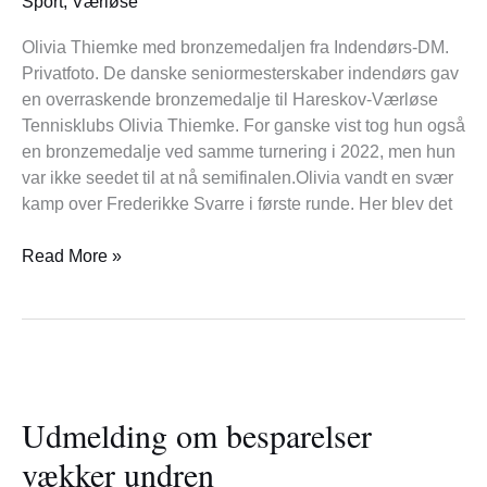
Sport
,
Værløse
Olivia Thiemke med bronzemedaljen fra Indendørs-DM.
Privatfoto. De danske seniormesterskaber indendørs gav
en overraskende bronzemedalje til Hareskov-Værløse
Tennisklubs Olivia Thiemke. For ganske vist tog hun også
en bronzemedalje ved samme turnering i 2022, men hun
var ikke seedet til at nå semifinalen.Olivia vandt en svær
kamp over Frederikke Svarre i første runde. Her blev det
Read More »
Udmelding
om
Udmelding om besparelser
besparelser
vækker
vækker undren
undren