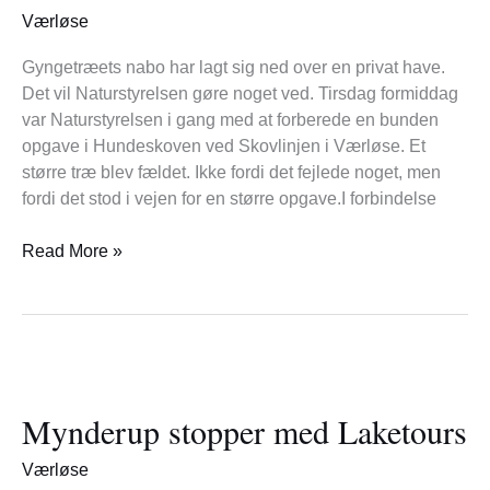
Hundeskoven
Værløse
Gyngetræets nabo har lagt sig ned over en privat have.
Det vil Naturstyrelsen gøre noget ved. Tirsdag formiddag
var Naturstyrelsen i gang med at forberede en bunden
opgave i Hundeskoven ved Skovlinjen i Værløse. Et
større træ blev fældet. Ikke fordi det fejlede noget, men
fordi det stod i vejen for en større opgave.I forbindelse
Read More »
Mynderup
stopper
Mynderup stopper med Laketours
med
Laketours
Værløse