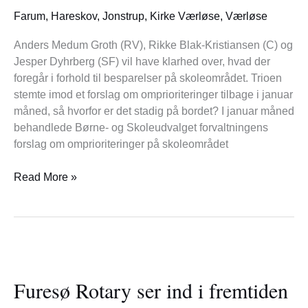
Farum
,
Hareskov
,
Jonstrup
,
Kirke Værløse
,
Værløse
Anders Medum Groth (RV), Rikke Blak-Kristiansen (C) og
Jesper Dyhrberg (SF) vil have klarhed over, hvad der
foregår i forhold til besparelser på skoleområdet. Trioen
stemte imod et forslag om omprioriteringer tilbage i januar
måned, så hvorfor er det stadig på bordet? I januar måned
behandlede Børne- og Skoleudvalget forvaltningens
forslag om omprioriteringer på skoleområdet
Read More »
Furesø
Rotary
Furesø Rotary ser ind i fremtiden
ser
ind