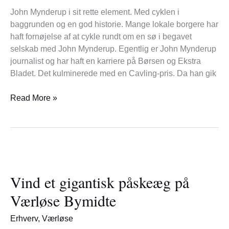
John Mynderup i sit rette element. Med cyklen i
baggrunden og en god historie. Mange lokale borgere har
haft fornøjelse af at cykle rundt om en sø i begavet
selskab med John Mynderup. Egentlig er John Mynderup
journalist og har haft en karriere på Børsen og Ekstra
Bladet. Det kulminerede med en Cavling-pris. Da han gik
Read More »
Vind
et
Vind et gigantisk påskeæg på
gigantisk
påskeæg
Værløse Bymidte
på
Værløse
Erhverv
,
Værløse
Bymidte