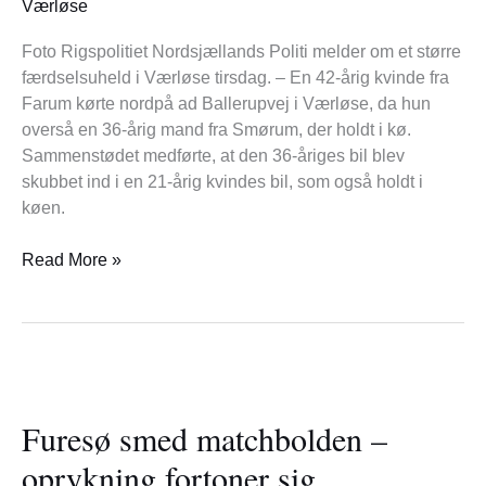
Værløse
Foto Rigspolitiet Nordsjællands Politi melder om et større
færdselsuheld i Værløse tirsdag. – En 42-årig kvinde fra
Farum kørte nordpå ad Ballerupvej i Værløse, da hun
overså en 36-årig mand fra Smørum, der holdt i kø.
Sammenstødet medførte, at den 36-åriges bil blev
skubbet ind i en 21-årig kvindes bil, som også holdt i
køen.
Read More »
Furesø
smed
Furesø smed matchbolden –
matchbolden
–
oprykning fortoner sig
oprykning