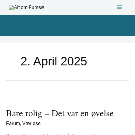
Gå
til
indholdet
2. April 2025
Bare
rolig
Bare rolig – Det var en øvelse
–
Det
Farum
,
Værløse
var
en