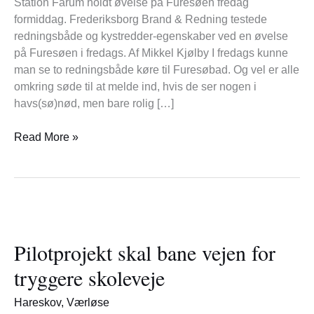
Station Farum holdt øvelse på Furesøen fredag
øvelse
formiddag. Frederiksborg Brand & Redning testede
redningsbåde og kystredder-egenskaber ved en øvelse
på Furesøen i fredags. Af Mikkel Kjølby I fredags kunne
man se to redningsbåde køre til Furesøbad. Og vel er alle
omkring søde til at melde ind, hvis de ser nogen i
havs(sø)nød, men bare rolig […]
Read More »
Pilotprojekt
skal
Pilotprojekt skal bane vejen for
bane
vejen
tryggere skoleveje
for
tryggere
Hareskov
,
Værløse