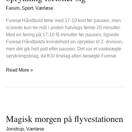
fortoner
Farum
,
Sport
,
Værløse
sig
Furesø Håndbold førte med 17-10 kort før pausen, men
scorede kun tre mål i anden halvlegs første 20 minutter.
Med en føring på 17-10 få minutter før pausen, lignede
Furesø Håndbolds kvindehold en oprykker til 2. division,
men det gik helt galt efter pausen. Det var et vaskeægte
oprykningsbrag, da KSI tirsdag aften besøgte Furesø
Read More »
Magisk
morgen
Magisk morgen på flyvestationen
på
flyvestationen
Jonstrup
,
Værløse