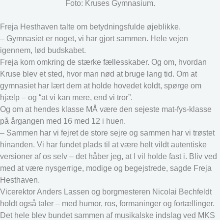
Foto: Kruses Gymnasium.
Freja Hesthaven talte om betydningsfulde øjeblikke.
– Gymnasiet er noget, vi har gjort sammen. Hele vejen
igennem, lød budskabet.
Freja kom omkring de stærke fællesskaber. Og om, hvordan
Kruse blev et sted, hvor man nød at bruge lang tid. Om at
gymnasiet har lært dem at holde hovedet koldt, spørge om
hjælp – og “at vi kan mere, end vi tror”.
Og om at hendes klasse MÅ være den sejeste mat-fys-klasse
på årgangen med 16 med 12 i huen.
– Sammen har vi fejret de store sejre og sammen har vi trøstet
hinanden. Vi har fundet plads til at være helt vildt autentiske
versioner af os selv – det håber jeg, at I vil holde fast i. Bliv ved
med at være nysgerrige, modige og begejstrede, sagde Freja
Hesthaven.
Vicerektor Anders Lassen og borgmesteren Nicolai Bechfeldt
holdt også taler – med humor, ros, formaninger og fortællinger.
Det hele blev bundet sammen af musikalske indslag ved MKS