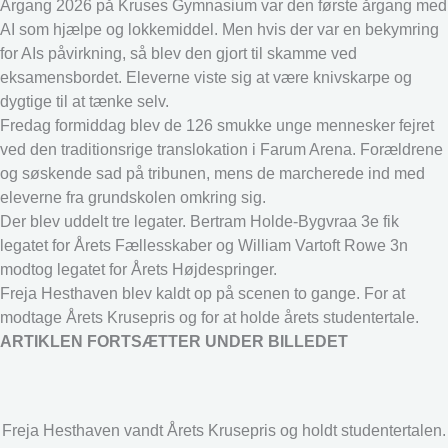
Årgang 2026 på Kruses Gymnasium var den første årgang med
AI som hjælpe og lokkemiddel. Men hvis der var en bekymring
for AIs påvirkning, så blev den gjort til skamme ved
eksamensbordet. Eleverne viste sig at være knivskarpe og
dygtige til at tænke selv.
Fredag formiddag blev de 126 smukke unge mennesker fejret
ved den traditionsrige translokation i Farum Arena. Forældrene
og søskende sad på tribunen, mens de marcherede ind med
eleverne fra grundskolen omkring sig.
Der blev uddelt tre legater. Bertram Holde-Bygvraa 3e fik
legatet for Årets Fællesskaber og William Vartoft Rowe 3n
modtog legatet for Årets Højdespringer.
Freja Hesthaven blev kaldt op på scenen to gange. For at
modtage Årets Krusepris og for at holde årets studentertale.
ARTIKLEN FORTSÆTTER UNDER BILLEDET
Freja Hesthaven vandt Årets Krusepris og holdt studentertalen.