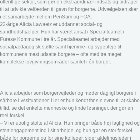
offentlige sektor, som gør en ekstraordinær indsats og bidrager
til at udvikle velfærden til gavn for borgerne. Udvælgelsen sker
i et samarbejde mellem PenSam og FOA.
22-årige Alicia Lawaetz er uddannet social- og
sundhedshjælper. Hun har været ansat i Specialteamet i
Furesø Kommune i tre år. Specialteamet arbejder med
socialpædagogisk støtte samt hjemme- og sygepleje til
kommunens mest udsatte borgere – ofte med tre meget
komplekse lovgivningsområder samlet i én borger.
Alicia arbejder som borgervejleder og møder dagligt borgere i
sårbare livssituationer. Her er hun kendt for sin evne til at skabe
tillid, se det enkelte menneske og finde løsninger, der gør en
reel forskel.
– Vi er utrolig stolte af Alicia. Hun bringer både høj faglighed og
stort engagement ind i sit arbejde, og hun gør en stor forskel
både for borgerne og for sine kolleger, siger afdelingsleder i