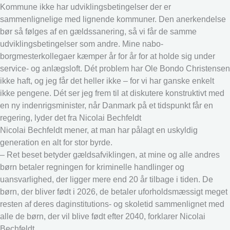
Kommune ikke har udviklingsbetingelser der er
sammenlignelige med lignende kommuner. Den anerkendelse
bør så følges af en gældssanering, så vi får de samme
udviklingsbetingelser som andre. Mine nabo-
borgmesterkollegaer kæmper år for år for at holde sig under
service- og anlægsloft. Dét problem har Ole Bondo Christensen
ikke haft, og jeg får det heller ikke – for vi har ganske enkelt
ikke pengene. Dét ser jeg frem til at diskutere konstruktivt med
en ny indenrigsminister, når Danmark på et tidspunkt får en
regering, lyder det fra Nicolai Bechfeldt
Nicolai Bechfeldt mener, at man har pålagt en uskyldig
generation en alt for stor byrde.
– Ret beset betyder gældsafviklingen, at mine og alle andres
børn betaler regningen for kriminelle handlinger og
uansvarlighed, der ligger mere end 20 år tilbage i tiden. De
børn, der bliver født i 2026, de betaler uforholdsmæssigt meget
resten af deres daginstitutions- og skoletid sammenlignet med
alle de børn, der vil blive født efter 2040, forklarer Nicolai
Bechfeldt.