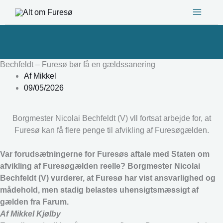
Gå
til
indholdet
Bechfeldt – Furesø bør få en gældssanering
Af
Mikkel
09/05/2026
Borgmester Nicolai Bechfeldt (V) vll fortsat arbejde for, at
Furesø kan få flere penge til afvikling af Furesøgælden.
Var forudsætningerne for Furesøs aftale med Staten om
afvikling af Furesøgælden reelle? Borgmester Nicolai
Bechfeldt (V) vurderer, at Furesø har vist ansvarlighed og
mådehold, men stadig belastes uhensigtsmæssigt af
gælden fra Farum.
Af Mikkel Kjølby