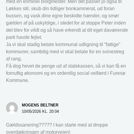
med en kriminel Borgmester. Men det passer jo også til
Løkkes stil, skub din tidliger bonkammerat, ud foran
bussen, og vask dine egne beskidte hænder, og smør
gælden af på uskyldige, i stedet for at stoppe Peter inden
det blev for vildt og så have erkendt at dit eget daværende
parti havde fejlet.
Ja vi skal stadig betale kommunal udligning til “fattige”
kommuner, samtidig med vi skal betale for en svinestreg
af rang.
Få dog hevet de penge ud af statskassen, så vi kan få en
fornuftig økonomi og en ordentlig social velfærd i Furesø
Kommune.
MOGENS BELTNER
10/05/2026 KL. 20:04
Gældssanering????? I kan starte med at droppe
overdækningen af motorvejen!