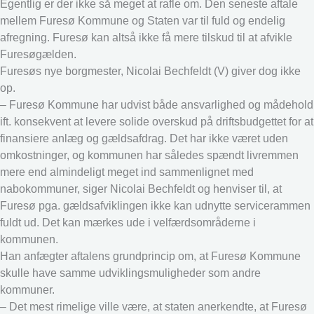
Egentlig er der ikke så meget at rafle om. Den seneste aftale
mellem Furesø Kommune og Staten var til fuld og endelig
afregning. Furesø kan altså ikke få mere tilskud til at afvikle
Furesøgælden.
Furesøs nye borgmester, Nicolai Bechfeldt (V) giver dog ikke
op.
– Furesø Kommune har udvist både ansvarlighed og mådehold
ift. konsekvent at levere solide overskud på driftsbudgettet for at
finansiere anlæg og gældsafdrag. Det har ikke været uden
omkostninger, og kommunen har således spændt livremmen
mere end almindeligt meget ind sammenlignet med
nabokommuner, siger Nicolai Bechfeldt og henviser til, at
Furesø pga. gældsafviklingen ikke kan udnytte servicerammen
fuldt ud. Det kan mærkes ude i velfærdsområderne i
kommunen.
Han anfægter aftalens grundprincip om, at Furesø Kommune
skulle have samme udviklingsmuligheder som andre
kommuner.
– Det mest rimelige ville være, at staten anerkendte, at Furesø