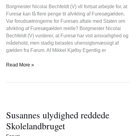
Borgmester Nicolai Bechfeldt (V) vll fortsat arbejde for, at
Furesø kan få flere penge til afvikling af Furesøgælden.
Var forudsætningerne for Furesøs aftale med Staten om
afvikling af Furesøgælden reelle? Borgmester Nicolai
Bechfeldt (V) vurderer, at Furesø har vist ansvarlighed og
mådehold, men stadig belastes uhensigtsmæssigt af
gælden fra Farum. Af Mikkel Kjølby Egentlig er
Read More »
Susannes
ulydighed
Susannes ulydighed reddede
reddede
Skolelandbruget
Skolelandbruget