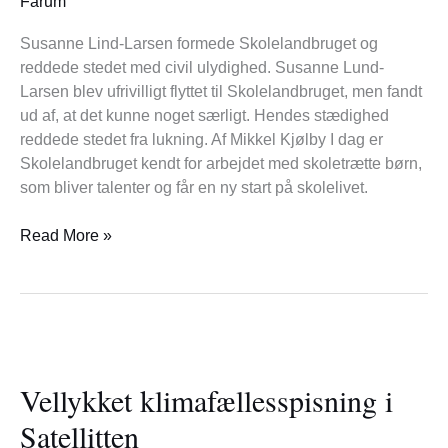
Farum
Susanne Lind-Larsen formede Skolelandbruget og
reddede stedet med civil ulydighed. Susanne Lund-
Larsen blev ufrivilligt flyttet til Skolelandbruget, men fandt
ud af, at det kunne noget særligt. Hendes stædighed
reddede stedet fra lukning. Af Mikkel Kjølby I dag er
Skolelandbruget kendt for arbejdet med skoletrætte børn,
som bliver talenter og får en ny start på skolelivet.
Read More »
Vellykket
klimafællesspisning
Vellykket klimafællesspisning i
i
Satellitten
Satellitten