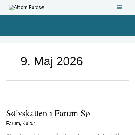
Gå
til
indholdet
9. Maj 2026
Sølvskatten
i
Sølvskatten i Farum Sø
Farum
Sø
Farum
,
Kultur