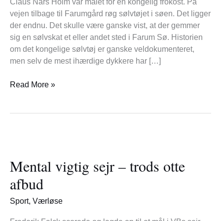
Claus Nars Holm var målet for en kongelig frokost. På
vejen tilbage til Farumgård røg sølvtøjet i søen. Det ligger
der endnu. Det skulle være ganske vist, at der gemmer
sig en sølvskat et eller andet sted i Farum Sø. Historien
om det kongelige sølvtøj er ganske veldokumenteret,
men selv de mest ihærdige dykkere har […]
Read More »
Mental
vigtig
Mental vigtig sejr – trods otte
sejr
–
afbud
trods
otte
Sport
,
Værløse
afbud