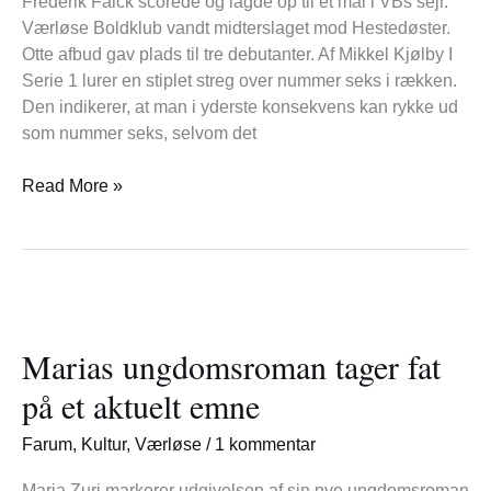
Frederik Falck scorede og lagde op til et mål i VBs sejr.
Værløse Boldklub vandt midterslaget mod Hestedøster.
Otte afbud gav plads til tre debutanter. Af Mikkel Kjølby I
Serie 1 lurer en stiplet streg over nummer seks i rækken.
Den indikerer, at man i yderste konsekvens kan rykke ud
som nummer seks, selvom det
Read More »
Marias
ungdomsroman
Marias ungdomsroman tager fat
tager
fat
på et aktuelt emne
på
et
Farum
,
Kultur
,
Værløse
/
1 kommentar
aktuelt
emne
Maria Zuri markerer udgivelsen af sin nye ungdomsroman