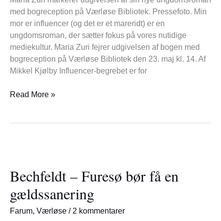
med bogreception på Værløse Bibliotek. Pressefoto. Min
mor er influencer (og det er et mareridt) er en
ungdomsroman, der sætter fokus på vores nutidige
mediekultur. Maria Zuri fejrer udgivelsen af bogen med
bogreception på Værløse Bibliotek den 23. maj kl. 14. Af
Mikkel Kjølby Influencer-begrebet er for
Read More »
Bechfeldt
–
Bechfeldt – Furesø bør få en
Furesø
bør
gældssanering
få
en
Farum
,
Værløse
/
2 kommentarer
gældssanering