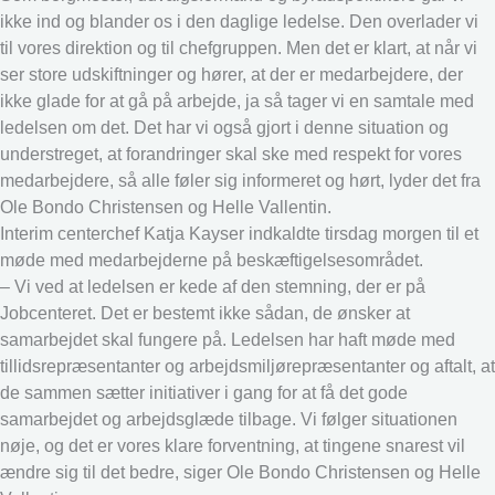
ikke ind og blander os i den daglige ledelse. Den overlader vi
til vores direktion og til chefgruppen. Men det er klart, at når vi
ser store udskiftninger og hører, at der er medarbejdere, der
ikke glade for at gå på arbejde, ja så tager vi en samtale med
ledelsen om det. Det har vi også gjort i denne situation og
understreget, at forandringer skal ske med respekt for vores
medarbejdere, så alle føler sig informeret og hørt, lyder det fra
Ole Bondo Christensen og Helle Vallentin.
Interim centerchef Katja Kayser indkaldte tirsdag morgen til et
møde med medarbejderne på beskæftigelsesområdet.
– Vi ved at ledelsen er kede af den stemning, der er på
Jobcenteret. Det er bestemt ikke sådan, de ønsker at
samarbejdet skal fungere på. Ledelsen har haft møde med
tillidsrepræsentanter og arbejdsmiljørepræsentanter og aftalt, at
de sammen sætter initiativer i gang for at få det gode
samarbejdet og arbejdsglæde tilbage. Vi følger situationen
nøje, og det er vores klare forventning, at tingene snarest vil
ændre sig til det bedre, siger Ole Bondo Christensen og Helle