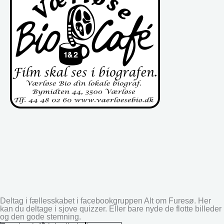
Deltag i fællesskabet i facebookgruppen Alt om Furesø. Her
kan du deltage i sjove quizzer. Eller bare nyde de flotte billeder
og den gode stemning.