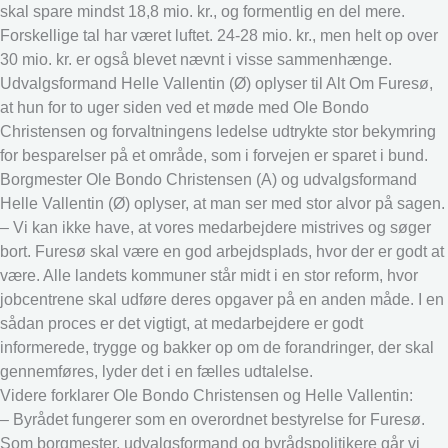
skal spare mindst 18,8 mio. kr., og formentlig en del mere.
Forskellige tal har været luftet. 24-28 mio. kr., men helt op over
30 mio. kr. er også blevet nævnt i visse sammenhænge.
Udvalgsformand Helle Vallentin (Ø) oplyser til Alt Om Furesø,
at hun for to uger siden ved et møde med Ole Bondo
Christensen og forvaltningens ledelse udtrykte stor bekymring
for besparelser på et område, som i forvejen er sparet i bund.
Borgmester Ole Bondo Christensen (A) og udvalgsformand
Helle Vallentin (Ø) oplyser, at man ser med stor alvor på sagen.
– Vi kan ikke have, at vores medarbejdere mistrives og søger
bort. Furesø skal være en god arbejdsplads, hvor der er godt at
være. Alle landets kommuner står midt i en stor reform, hvor
jobcentrene skal udføre deres opgaver på en anden måde. I en
sådan proces er det vigtigt, at medarbejdere er godt
informerede, trygge og bakker op om de forandringer, der skal
gennemføres, lyder det i en fælles udtalelse.
Videre forklarer Ole Bondo Christensen og Helle Vallentin:
– Byrådet fungerer som en overordnet bestyrelse for Furesø.
Som borgmester, udvalgsformand og byrådspolitikere går vi