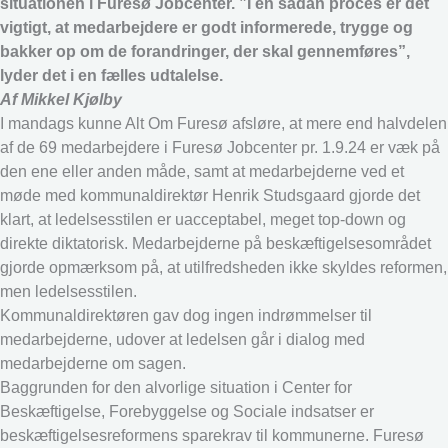
situationen i Furesø Jobcenter. ”I en sådan proces er det
vigtigt, at medarbejdere er godt informerede, trygge og
bakker op om de forandringer, der skal gennemføres”,
lyder det i en fælles udtalelse.
Af Mikkel Kjølby
I mandags kunne Alt Om Furesø afsløre, at mere end halvdelen
af de 69 medarbejdere i Furesø Jobcenter pr. 1.9.24 er væk på
den ene eller anden måde, samt at medarbejderne ved et
møde med kommunaldirektør Henrik Studsgaard gjorde det
klart, at ledelsesstilen er uacceptabel, meget top-down og
direkte diktatorisk. Medarbejderne på beskæftigelsesområdet
gjorde opmærksom på, at utilfredsheden ikke skyldes reformen,
men ledelsesstilen.
Kommunaldirektøren gav dog ingen indrømmelser til
medarbejderne, udover at ledelsen går i dialog med
medarbejderne om sagen.
Baggrunden for den alvorlige situation i Center for
Beskæftigelse, Forebyggelse og Sociale indsatser er
beskæftigelsesreformens sparekrav til kommunerne. Furesø