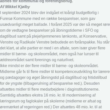
åbnes for kommunal og foreningsbrug.
Af Mikkel Kjølby
I september 2024 blev der indgået et toårigt budgetforlig i
Furesø Kommune med en række besparelser, som gav
usædvanligt meget ballade. I foråret 2025 var der så meget røre
om de vedtagne besparelser på åbningstiderne i SFO og
dagtilbud samt på plejehjemmenes lønkonto, at Konservative,
Venstre og Radikale Venstre bebudede en forårspakke. Nu står
det klart, at alle partier er med i en aftale, som især giver flere
midler til børne- og skoleområdet, men også har lunser til
ældreområdet samt forenings og naturlivet.
Ikke mindst er der flere midler til børne- og skoleområdet.
Midlerne går fx til flere midler til kompetenceudvikling for lærere
og pædagoger og øget åbningstid på dagtilbud og fritidstilbud
for de yngste (tilbagerulning af besparelse red.). Desuden
afsættes midler til flere medarbejdere i daginstitutionerne.
Samtidig afsættes ekstra 16 mio. kr. til modernisering af
læringsrum og faglokaler på skolerne (midlerne er afsat og
øremærket af regeringen red.) Der afsættes 48 mio. kr. til at