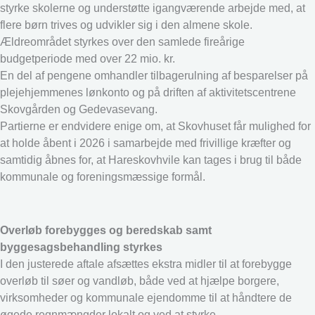
styrke skolerne og understøtte igangværende arbejde med, at
flere børn trives og udvikler sig i den almene skole.
Ældreområdet styrkes over den samlede fireårige
budgetperiode med over 22 mio. kr.
En del af pengene omhandler tilbagerulning af besparelser på
plejehjemmenes lønkonto og på driften af aktivitetscentrene
Skovgården og Gedevasevang.
Partierne er endvidere enige om, at Skovhuset får mulighed for
at holde åbent i 2026 i samarbejde med frivillige kræfter og
samtidig åbnes for, at Hareskovhvile kan tages i brug til både
kommunale og foreningsmæssige formål.
Overløb forebygges og beredskab samt
byggesagsbehandling styrkes
I den justerede aftale afsættes ekstra midler til at forebygge
overløb til søer og vandløb, både ved at hjælpe borgere,
virksomheder og kommunale ejendomme til at håndtere de
øgede regnmængder lokalt og ved at styrke