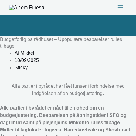
Gå
til
indholdet
Budgetforlig på rådhuset – Upopulære besparelser rulles
tilbage
Af
Mikkel
18/09/2025
Sticky
Alla partier i byrådet har fået lunser i forbindelse med
indgåelsen af en budgetjustering.
Alle partier i byrådet er nået til enighed om en
budgetjustering. Besparelsen på åbningstider i SFO og
dagtilbud samt på plejehjems lønkonto rulles tilbage.
Midler til faglokaler frigives. Hareskovhvile og Skovhuset