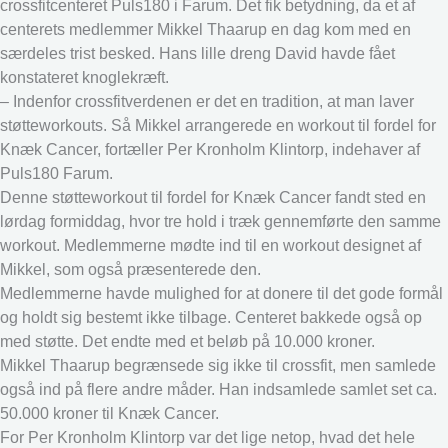
crossfitcenteret Puls180 i Farum. Det fik betydning, da et af
centerets medlemmer Mikkel Thaarup en dag kom med en
særdeles trist besked. Hans lille dreng David havde fået
konstateret knoglekræft.
– Indenfor crossfitverdenen er det en tradition, at man laver
støtteworkouts. Så Mikkel arrangerede en workout til fordel for
Knæk Cancer, fortæller Per Kronholm Klintorp, indehaver af
Puls180 Farum.
Denne støtteworkout til fordel for Knæk Cancer fandt sted en
lørdag formiddag, hvor tre hold i træk gennemførte den samme
workout. Medlemmerne mødte ind til en workout designet af
Mikkel, som også præsenterede den.
Medlemmerne havde mulighed for at donere til det gode formål
og holdt sig bestemt ikke tilbage. Centeret bakkede også op
med støtte. Det endte med et beløb på 10.000 kroner.
Mikkel Thaarup begrænsede sig ikke til crossfit, men samlede
også ind på flere andre måder. Han indsamlede samlet set ca.
50.000 kroner til Knæk Cancer.
For Per Kronholm Klintorp var det lige netop, hvad det hele