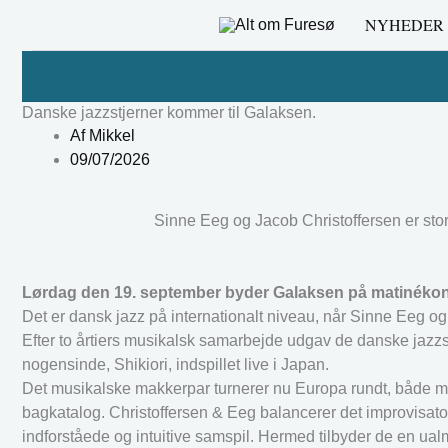
Gå
NYHEDER
til
indholdet
Danske jazzstjerner kommer til Galaksen.
Af
Mikkel
09/07/2026
Sinne Eeg og Jacob Christoffersen er stor
Lørdag den 19. september byder Galaksen på matinékon
Det er dansk jazz på internationalt niveau, når Sinne Eeg o
Efter to årtiers musikalsk samarbejde udgav de danske jazzs
nogensinde, Shikiori, indspillet live i Japan.
Det musikalske makkerpar turnerer nu Europa rundt, både m
bagkatalog. Christoffersen & Eeg balancerer det improvisat
indforståede og intuitive samspil. Hermed tilbyder de en ua