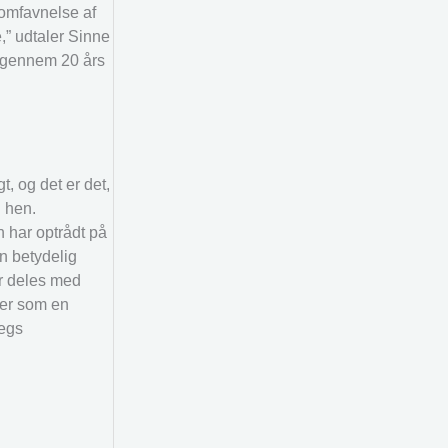
 omfavnelse af
,” udtaler Sinne
et gennem 20 års
t, og det er det,
j hen.
 har optrådt på
en betydelig
er deles med
ker som en
Eegs