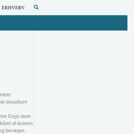
Søg
ERHVERV
ember.
rste duoalbum
nne Eegs store
 båret af duoens
 og bevæger.