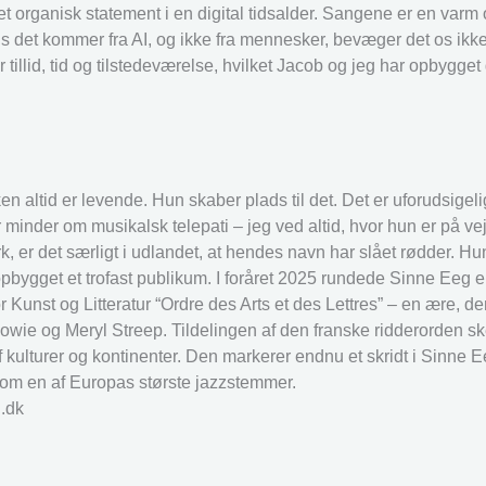
t organisk statement i en digital tidsalder. Sangene er en varm
s det kommer fra AI, og ikke fra mennesker, bevæger det os ikke
 tillid, tid og tilstedeværelse, hvilket Jacob og jeg har opbygg
n altid er levende. Hun skaber plads til det. Det er uforudsigelig
der minder om musikalsk telepati – jeg ved altid, hvor hun er på ve
er det særligt i udlandet, at hendes navn har slået rødder. Hun
 opbygget et trofast publikum. I foråret 2025 rundede Sinne Eeg 
r Kunst og Litteratur “Ordre des Arts et des Lettres” – en ære, d
wie og Meryl Streep. Tildelingen af den franske ridderorden s
 kulturer og kontinenter. Den markerer endnu et skridt i Sinne 
om en af Europas største jazzstemmer.
n.dk