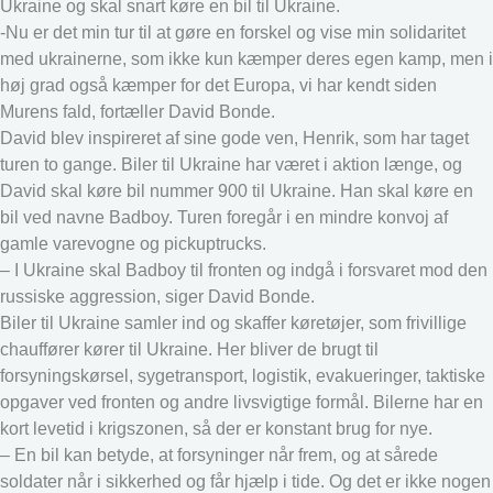
Ukraine og skal snart køre en bil til Ukraine.
-Nu er det min tur til at gøre en forskel og vise min solidaritet
med ukrainerne, som ikke kun kæmper deres egen kamp, men i
høj grad også kæmper for det Europa, vi har kendt siden
Murens fald, fortæller David Bonde.
David blev inspireret af sine gode ven, Henrik, som har taget
turen to gange. Biler til Ukraine har været i aktion længe, og
David skal køre bil nummer 900 til Ukraine. Han skal køre en
bil ved navne Badboy. Turen foregår i en mindre konvoj af
gamle varevogne og pickuptrucks.
– I Ukraine skal Badboy til fronten og indgå i forsvaret mod den
russiske aggression, siger David Bonde.
Biler til Ukraine samler ind og skaffer køretøjer, som frivillige
chauffører kører til Ukraine. Her bliver de brugt til
forsyningskørsel, sygetransport, logistik, evakueringer, taktiske
opgaver ved fronten og andre livsvigtige formål. Bilerne har en
kort levetid i krigszonen, så der er konstant brug for nye.
– En bil kan betyde, at forsyninger når frem, og at sårede
soldater når i sikkerhed og får hjælp i tide. Og det er ikke nogen