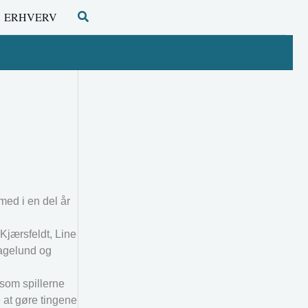
Søg
ERHVERV
ed i en del år
Kjærsfeldt, Line
Magelund og
 som spillerne
e at gøre tingene