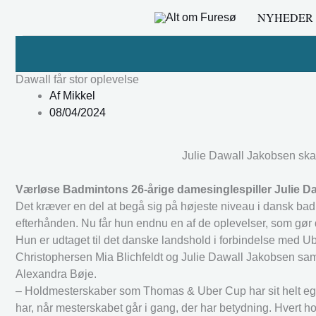
Gå
NYHEDER
til
indholdet
Dawall får stor oplevelse
Af
Mikkel
08/04/2024
Julie Dawall Jakobsen ska
Værløse Badmintons 26-årige damesinglespiller Julie Daw
Det kræver en del at begå sig på højeste niveau i dansk ba
efterhånden. Nu får hun endnu en af de oplevelser, som gør 
Hun er udtaget til det danske landshold i forbindelse med U
Christophersen Mia Blichfeldt og Julie Dawall Jakobsen sa
Alexandra Bøje.
– Holdmesterskaber som Thomas & Uber Cup har sit helt eget 
har, når mesterskabet går i gang, der har betydning. Hvert ho