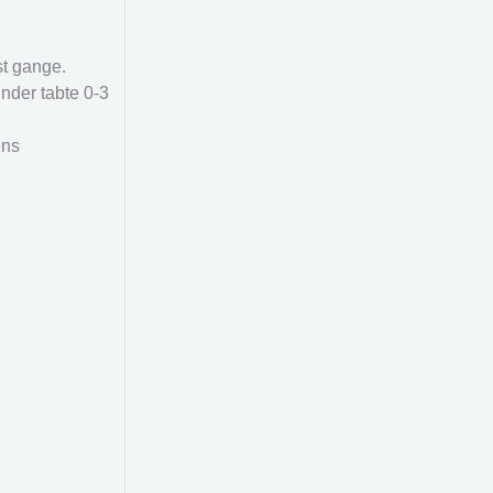
st gange.
nder tabte 0-3
ens