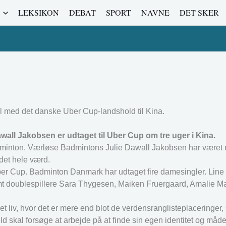
LEKSIKON
DEBAT
SPORT
NAVNE
DET SKER
l med det danske Uber Cup-landshold til Kina.
all Jakobsen er udtaget til Uber Cup om tre uger i Kina.
dminton. Værløse Badmintons Julie Dawall Jakobsen har været m
det hele værd.
ber Cup. Badminton Danmark har udtaget fire damesingler. Line 
mt doublespillere Sara Thygesen, Maiken Fruergaard, Amalie 
liv, hvor det er mere end blot de verdensranglisteplaceringer,
ld skal forsøge at arbejde på at finde sin egen identitet og måd