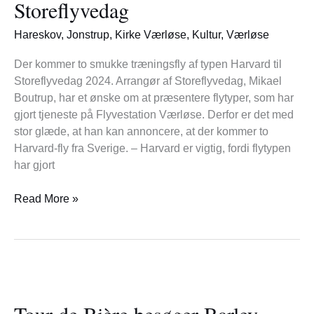
Storeflyvedag
til
Storeflyvedag
Hareskov
,
Jonstrup
,
Kirke Værløse
,
Kultur
,
Værløse
Der kommer to smukke træningsfly af typen Harvard til
Storeflyvedag 2024. Arrangør af Storeflyvedag, Mikael
Boutrup, har et ønske om at præsentere flytyper, som har
gjort tjeneste på Flyvestation Værløse. Derfor er det med
stor glæde, at han kan annoncere, at der kommer to
Harvard-fly fra Sverige. – Harvard er vigtig, fordi flytypen
har gjort
Read More »
Tour
de
Tour de Bière besøger Barley
Bière