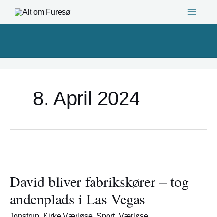
Gå
til
indholdet
8. April 2024
David
bliver
David bliver fabrikskører – tog
fabrikskører
–
andenplads i Las Vegas
tog
andenplads
Jonstrup
,
Kirke Værløse
,
Sport
,
Værløse