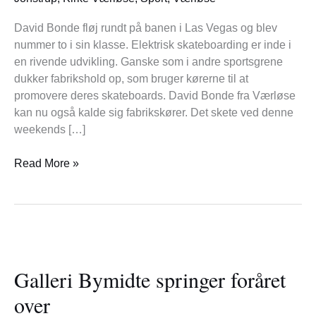
i
Las
David Bonde fløj rundt på banen i Las Vegas og blev
Vegas
nummer to i sin klasse. Elektrisk skateboarding er inde i
en rivende udvikling. Ganske som i andre sportsgrene
dukker fabrikshold op, som bruger kørerne til at
promovere deres skateboards. David Bonde fra Værløse
kan nu også kalde sig fabrikskører. Det skete ved denne
weekends […]
Read More »
Galleri
Bymidte
Galleri Bymidte springer foråret
springer
foråret
over
over