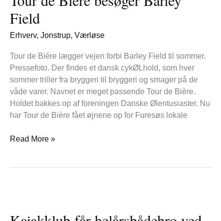
besøger
Field
Barley
Field
Erhverv
,
Jonstrup
,
Værløse
Tour de Biére lægger vejen forbi Barley Field til sommer.
Pressefoto. Der findes et dansk cykØLhold, som hver
sommer triller fra bryggeri til bryggeri og smager på de
våde varer. Navnet er meget passende Tour de Bière.
Holdet bakkes op af foreningen Danske Ølentusiaster. Nu
har Tour de Bière fået øjnene op for Furesøs lokale
Read More »
Kajakklub
får
Kajakklub får helårsbådebro ved
helårsbådebro