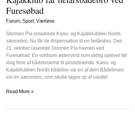
ved
Furesøbad
Furesøbad
Farum
,
Sport
,
Værløse
Stormen Pia smadrede Kano- og Kajakklubben Nords
sæsonbro. Nu får de dispensation til en helårsbro. Den
21. oktober raserede Stormen Pia havnen ved
Furesøbad. En voldsom østenvind som aldrig oplevet før
slog flere af bådebroerne til pindebrænde. Kano- og
Kajakklubben Nords bådebro var en af dem.Bådebroen
var en sæsonbro, som skulle tages op af vandet
Read More »
Foyerkoncert
med