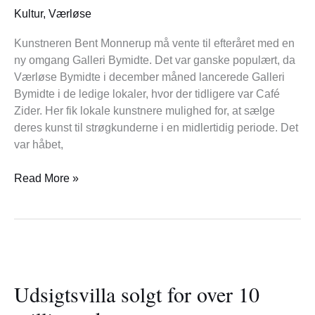
Kultur
,
Værløse
Kunstneren Bent Monnerup må vente til efteråret med en
ny omgang Galleri Bymidte. Det var ganske populært, da
Værløse Bymidte i december måned lancerede Galleri
Bymidte i de ledige lokaler, hvor der tidligere var Café
Zider. Her fik lokale kunstnere mulighed for, at sælge
deres kunst til strøgkunderne i en midlertidig periode. Det
var håbet,
Read More »
Udsigtsvilla
solgt
Udsigtsvilla solgt for over 10
for
over