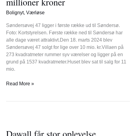
millioner kroner
10
millioner
Bolignyt
,
Værløse
kroner
Søndersøvej 47 ligger i første række ud til Søndersø.
Foto: Kortstyrelsen. Første række ned til Søndersø har
alle dage været attraktivt.Den 18. marts 2024 blev
Søndersøvej 47 solgt for lige over 10 mio. kr.Villaen på
273 kvadratmeter rummer syv værelser og ligger på en
grund på 1537 kvadratmeter.Huset blev sat til salg for 11
mio.
Read More »
Dawall
får
Dawall får stor oplevelse
stor