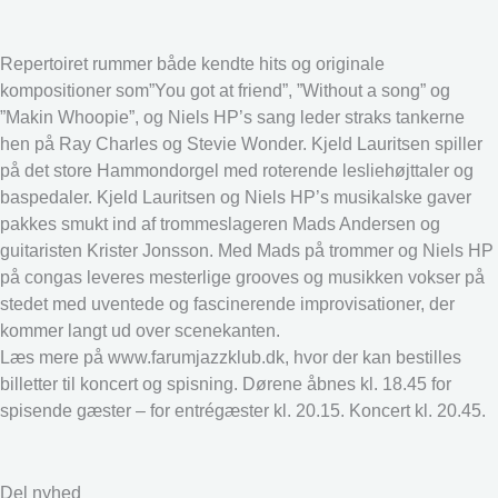
Repertoiret rummer både kendte hits og originale
kompositioner som”You got at friend”, ”Without a song” og
”Makin Whoopie”, og Niels HP’s sang leder straks tankerne
hen på Ray Charles og Stevie Wonder. Kjeld Lauritsen spiller
på det store Hammondorgel med roterende lesliehøjttaler og
baspedaler. Kjeld Lauritsen og Niels HP’s musikalske gaver
pakkes smukt ind af trommeslageren Mads Andersen og
guitaristen Krister Jonsson. Med Mads på trommer og Niels HP
på congas leveres mesterlige grooves og musikken vokser på
stedet med uventede og fascinerende improvisationer, der
kommer langt ud over scenekanten.
Læs mere på www.farumjazzklub.dk, hvor der kan bestilles
billetter til koncert og spisning. Dørene åbnes kl. 18.45 for
spisende gæster – for entrégæster kl. 20.15. Koncert kl. 20.45.
Del nyhed