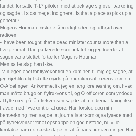
landet, fortsatte T-17 piloten med at beklage sig over parkering
og sagde til sidst meget indigneret: Is that a place to pick up a
general?
Mogens Houman mistede tålmodigheden og udbrød over
radioen:
-I have been tought, that a dead minister counts more than a
live general. Han parkerede som befalet, og jeg troede, at
sagen var afsluttet, fortæller Mogens Houman.
Men så let slap han ikke.
-Min egen chef for flyvekontrollen kom hen til mig og sagde, at
jeg øjeblikkeligt skulle møde på operationsofficerens kontor i
O-Afdelingen. Ankommet fik jeg en lang forelæsning om, hvad
man måtte bruge en flyfrekvens til, og O-officeren som yndede
at lytte med på tårnfrekvensen sagde, at min bemærkning ikke
havde med flyvekontrol at gøre. Han forstod dog min
bemærkning men sagde, at journalister som også lyttede med
på flyfrekvenser for at opsnappe en god historie, nu ville
kontakte ham de næste dage for at få hans bemærkninger. Han