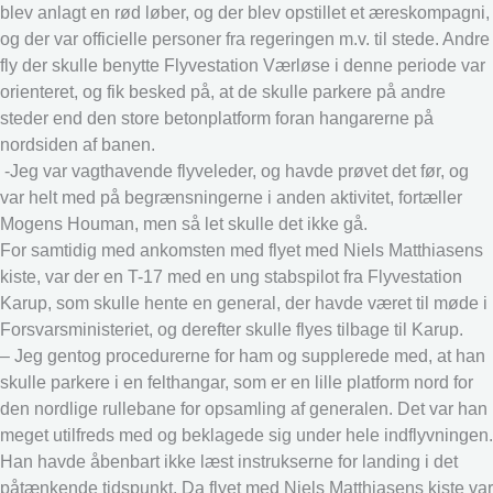
blev anlagt en rød løber, og der blev opstillet et æreskompagni,
og der var officielle personer fra regeringen m.v. til stede. Andre
fly der skulle benytte Flyvestation Værløse i denne periode var
orienteret, og fik besked på, at de skulle parkere på andre
steder end den store betonplatform foran hangarerne på
nordsiden af banen.
-Jeg var vagthavende flyveleder, og havde prøvet det før, og
var helt med på begrænsningerne i anden aktivitet, fortæller
Mogens Houman, men så let skulle det ikke gå.
For samtidig med ankomsten med flyet med Niels Matthiasens
kiste, var der en T-17 med en ung stabspilot fra Flyvestation
Karup, som skulle hente en general, der havde været til møde i
Forsvarsministeriet, og derefter skulle flyes tilbage til Karup.
– Jeg gentog procedurerne for ham og supplerede med, at han
skulle parkere i en felthangar, som er en lille platform nord for
den nordlige rullebane for opsamling af generalen. Det var han
meget utilfreds med og beklagede sig under hele indflyvningen.
Han havde åbenbart ikke læst instrukserne for landing i det
påtænkende tidspunkt. Da flyet med Niels Matthiasens kiste var